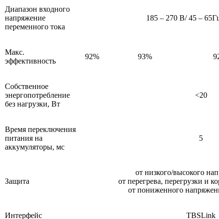
Диапазон входного
напряжение
185 – 270 В/ 45 – 65Г
переменного тока
Макс.
92%
93%
9
эффективность
Собственное
энергопотребление
<20
без нагрузки, Вт
Время переключения
питания на
5
аккумуляторы, мс
от низкого/высокого на
Защита
от перегрева, перегрузки и к
от пониженного напряжен
Интерфейс
TBSLink