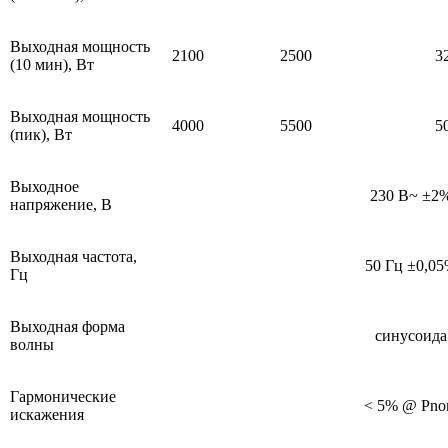
Выходная мощность
2100
2500
3
(10 мин), Вт
Выходная мощность
4000
5500
5
(пик), Вт
Выходное
230 В~ ±2
напряжение, В
Выходная частота,
50 Гц ±0,0
Гц
Выходная форма
синусоида
волны
Гармонические
< 5% @ Pn
искажения