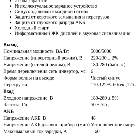
2 года гарантии
Интеллектуальное зарядное устройство
Синусоидальный выходной сигнал
Защита от короткого замыкания и перегрузок
Защита от глубокого разряда АКБ
Холодный старт
Информативный ЖК-дисплей и звуковая сигнализация
Выход
Номинальная мощность, ВА/Вт
5000/5000
Напряжение (инверторный режим), В
220/230 ± 2%
Напряжение (сетевой режим), В
180-280 (байпас)
Время переключения сеть-инвертор, мс
6
Форма волны на выходе
Чистый синус
Перегрузка
110-125%: 60сек.,125
Вход
Входное напряжение, В
180-280 ± 5%
Частота, Гц
50 ± 5Гц
АКБ
Напряжение АКБ, В
48
Напряжение АКБ для вкл. прибора (мин)
Установленное напря
Максимальный ток зарядки, А
1-60