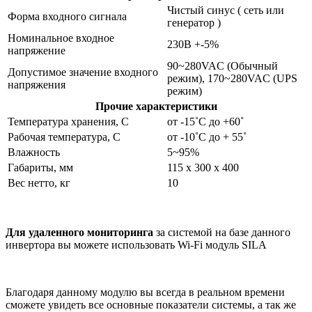
Чистый синус ( сеть или
Форма входного сигнала
генератор )
Номинальное входное
230В +-5%
напряжение
90~280VAC (Обычный
Допустимое значение входного
режим), 170~280VAC (UPS
напряжения
режим)
Прочие характеристики
Температура хранения, С
от -15˚С до +60˚
Рабочая температура, С
от -10˚С до + 55˚
Влажность
5~95%
Габариты, мм
115 x 300 x 400
Вес нетто, кг
10
Для удаленного мониторинга
за системой на базе данного
инвертора вы можете использовать Wi-Fi модуль SILA
Благодаря данному модулю вы всегда в реальном времени
сможете увидеть все основные показатели системы, а так же