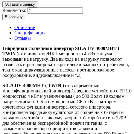
Оставить заявку
Количество
В корзину
Описание
Спецификация
Отзывы
Гибридный солнечный инвертор SILA IIV 4000MHT
(
TWIN )
это инвертор/ИБП мощностью 4 кВт с двумя
выходами на нагрузку. Два выхода на нагрузку позволяют
разделять и резервировать критически важных потребителей,
таких как циркуляционные насосы, противопожарное
оборудование, видеонаблюдение и т.д.
SILA IIV 4000MHT ( TWIN )
это современный
многофункциональный инвертор/зарядное устройство c FP 1.0
мощностью 4 кВт и увеличенным ( до 500 Вольт ) входным
напряжением от СБ и с мощностью СБ 5 кВт в котором
сочетаются функции инвертора, сетевого инвертора,
контроллера заряда аккумуляторов от солнечных батарей и
зарядного устройства аккумуляторных батарей от сети 220В
для обеспечения бесперебойной подачи питания, с
возможностью выбора приоритетов зарядки и
нагрузки. Увеличенное входное напряжение ( до 500 Вольт )