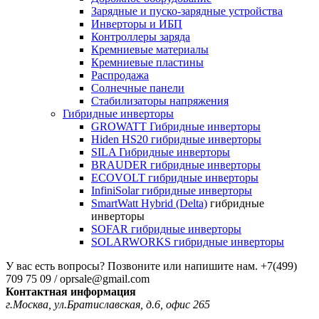
Зарядные и пуско-зарядные устройства
Инверторы и ИБП
Контроллеры заряда
Кремниевые материалы
Кремниевые пластины
Распродажа
Солнечные панели
Стабилизаторы напряжения
Гибридные инверторы
GROWATT Гибридные инверторы
Hiden HS20 гибридные инверторы
SILA Гибридные инверторы
BRAUDER гибридные инверторы
ECOVOLT гибридные инверторы
InfiniSolar гибридные инверторы
SmartWatt Hybrid (Delta)
гибридные
инверторы
SOFAR гибридные инверторы
SOLARWORKS гибридные инверторы
У вас есть вопросы? Позвоните или напишите нам.
+7(499)
709 75 09 / oprsale@gmail.com
Контактная информация
г.Москва, ул.Братиславская, д.6, офис 265