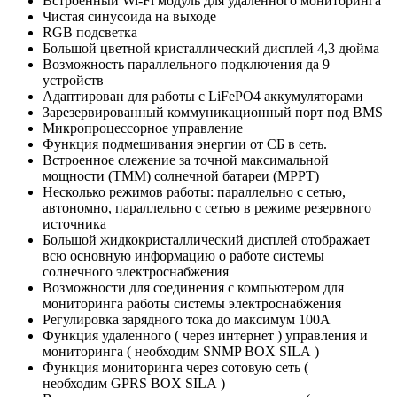
Встроенный Wi-Fi модуль для удаленного мониторинга
Чистая синусоида на выходе
RGB подсветка
Большой цветной кристаллический дисплей 4,3 дюйма
Возможность параллельного подключения да 9
устройств
Адаптирован для работы с LiFePO4 аккумуляторами
Зарезервированный коммуникационный порт под BMS
Микропроцессорное управление
Функция подмешивания энергии от СБ в сеть.
Встроенное слежение за точной максимальной
мощности (ТММ) солнечной батареи (MPPT)
Несколько режимов работы: параллельно с сетью,
автономно, параллельно с сетью в режиме резервного
источника
Большой жидкокристаллический дисплей отображает
всю основную информацию о работе системы
солнечного электроснабжения
Возможности для соединения с компьютером для
мониторинга работы системы электроснабжения
Регулировка зарядного тока до максимум 100А
Функция удаленного ( через интернет ) управления и
мониторинга ( необходим SNMP BOX SILA )
Функция мониторинга через сотовую сеть (
необходим GPRS BOX SILA )