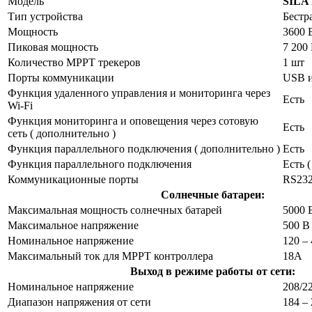
Модель
SILA 
Тип устройства
Бестр
Мощность
3600 
Пиковая мощность
7 200 
Количество MPPT трекеров
1 шт
Порты коммуникации
USB и
Функция удаленного управления и мониторинга через
Есть
Wi-Fi
Функция мониторинга и оповещения через сотовую
Есть
сеть ( дополнительно )
Функция параллельного подключения ( дополнительно )
Есть
Функция параллельного подключения
Есть (
Коммуникационные порты
RS232 
Солнечные батареи:
Максимальная мощность солнечных батарей
5000 
Максимальное напряжение
500 В
Номинальное напряжение
120 –
Максимальный ток для MPPT контроллера
18А
Выход в режиме работы от сети:
Номинальное напряжение
208/2
Диапазон напряжения от сети
184 –