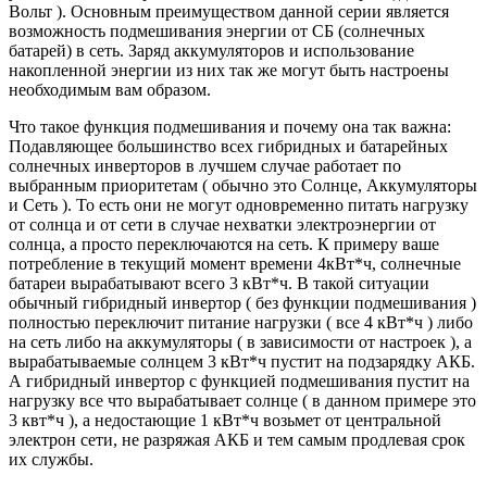
Вольт ). Основным преимуществом данной серии является
возможность подмешивания энергии от СБ (солнечных
батарей) в сеть. Заряд аккумуляторов и использование
накопленной энергии из них так же могут быть настроены
необходимым вам образом.
Что такое функция подмешивания и почему она так важна:
Подавляющее большинство всех гибридных и батарейных
солнечных инверторов в лучшем случае работает по
выбранным приоритетам ( обычно это Солнце, Аккумуляторы
и Сеть ). То есть они не могут одновременно питать нагрузку
от солнца и от сети в случае нехватки электроэнергии от
солнца, а просто переключаются на сеть. К примеру ваше
потребление в текущий момент времени 4кВт*ч, солнечные
батареи вырабатывают всего 3 кВт*ч. В такой ситуации
обычный гибридный инвертор ( без функции подмешивания )
полностью переключит питание нагрузки ( все 4 кВт*ч ) либо
на сеть либо на аккумуляторы ( в зависимости от настроек ), а
вырабатываемые солнцем 3 кВт*ч пустит на подзарядку АКБ.
А гибридный инвертор с функцией подмешивания пустит на
нагрузку все что вырабатывает солнце ( в данном примере это
3 квт*ч ), а недостающие 1 кВт*ч возьмет от центральной
электрон сети, не разряжая АКБ и тем самым продлевая срок
их службы.