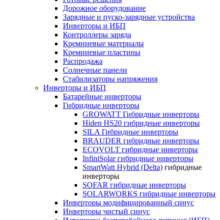
Дорожное оборудование
Зарядные и пуско-зарядные устройства
Инверторы и ИБП
Контроллеры заряда
Кремниевые материалы
Кремниевые пластины
Распродажа
Солнечные панели
Стабилизаторы напряжения
Инверторы и ИБП
Батарейные инверторы
Гибридные инверторы
GROWATT Гибридные инверторы
Hiden HS20 гибридные инверторы
SILA Гибридные инверторы
BRAUDER гибридные инверторы
ECOVOLT гибридные инверторы
InfiniSolar гибридные инверторы
SmartWatt Hybrid (Delta)
гибридные
инверторы
SOFAR гибридные инверторы
SOLARWORKS гибридные инверторы
Инверторы модифицированный синус
Инверторы чистый синус