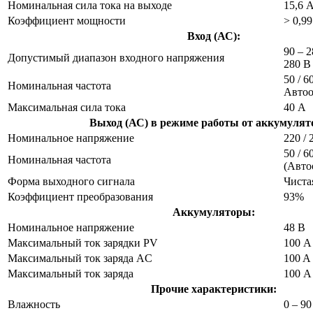
Номинальная сила тока на выходе
15,6 
Коэффициент мощности
> 0,99
Вход (АС):
90 – 
Допустимый диапазон входного напряжения
280 В
50 / 6
Номинальная частота
Автоо
Максимальная сила тока
40 А
Выход (АС) в режиме работы от аккумулят
Номинальное напряжение
220 / 
50 / 6
Номинальная частота
(Авто
Форма выходного сигнала
Чиста
Коэффициент преобразования
93%
Аккумуляторы:
Номинальное напряжение
48 В
Максимальный ток зарядки PV
100 А
Максимальный ток заряда AC
100 A
Максимальный ток заряда
100 А
Прочие характеристики:
Влажность
0 – 90