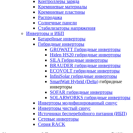
Контроллеры заряда
Кремниевые материалы
Кремниевые пластины
Распродажа
Солнечные панели
Стабилизаторы напряжения
Инверторы и ИБП
Батарейные инверторы
Гибридные инверторы
GROWATT Гибридные инверторы
Hiden HS20 гибридные инверторы
SILA Гибридные инверторы
BRAUDER гибридные инверторы
ECOVOLT гибридные инверторы
InfiniSolar гибридные инверторы
SmartWatt Hybrid (Delta)
гибридные
инверторы
SOFAR гибридные инверторы
SOLARWORKS гибридные инверторы
Инверторы модифицированный синус
Инверторы чистый синус
Источники бесперебойного питания (ИБП)
Сетевые инверторы
Серия RACK