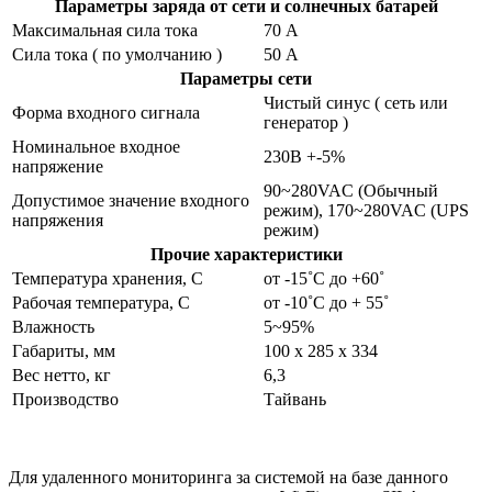
Параметры заряда от сети и солнечных батарей
Максимальная сила тока
70 А
Сила тока ( по умолчанию )
50 А
Параметры сети
Чистый синус ( сеть или
Форма входного сигнала
генератор )
Номинальное входное
230В +-5%
напряжение
90~280VAC (Обычный
Допустимое значение входного
режим), 170~280VAC (UPS
напряжения
режим)
Прочие характеристики
Температура хранения, С
от -15˚С до +60˚
Рабочая температура, С
от -10˚С до + 55˚
Влажность
5~95%
Габариты, мм
100 х 285 х 334
Вес нетто, кг
6,3
Производство
Тайвань
Для удаленного мониторинга за системой на базе данного