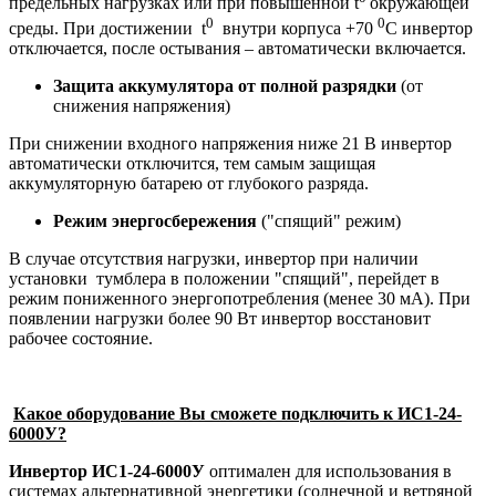
предельных нагрузках или при повышенной t
окружающей
0
0
среды. При достижении t
внутри корпуса +70
С инвертор
отключается, после остывания – автоматически включается.
Защита аккумулятора от полной разрядки
(от
снижения напряжения)
При снижении входного напряжения ниже 21 В инвертор
автоматически отключится, тем самым защищая
аккумуляторную батарею от глубокого разряда.
Режим энергосбережения
("спящий" режим)
В случае отсутствия нагрузки, инвертор при наличии
установки тумблера в положении "спящий", перейдет в
режим пониженного энергопотребления (менее 30 мА). При
появлении нагрузки более 90 Вт инвертор восстановит
рабочее состояние.
Какое оборудование Вы сможете подключить к ИС1-24-
6000У?
Инвертор ИС1-24-6000У
оптимален для использования в
системах альтернативной энергетики (солнечной и ветряной