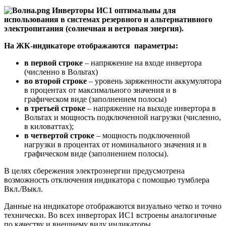
Инверторы ИС1 оптимальны для
использования в системах резервного и альтернативного
электропитания (солнечная и ветровая энергия).
На ЖК-индикаторе отображаются параметры:
в первой строке
– напряжение на входе инвертора
(численно в Вольтах)
во второй строке
– уровень заряженности аккумулятора
в процентах от максимального значения и в
графическом виде (заполнением полосы)
в третьей строке
– напряжение на выходе инвертора в
Вольтах и мощность подключенной нагрузки (численно,
в киловаттах);
в четвертой строке
– мощность подключенной
нагрузки в процентах от номинального значения и в
графическом виде (заполнением полосы).
В целях сбережения электроэнергии предусмотрена
возможность отключения индикатора с помощью тумблера
Вкл./Выкл.
Данные на индикаторе отображаются визуально четко и точно
технически. Во всех инверторах ИС1 встроены аналогичные
по качеству и внешнему виду индикаторы.