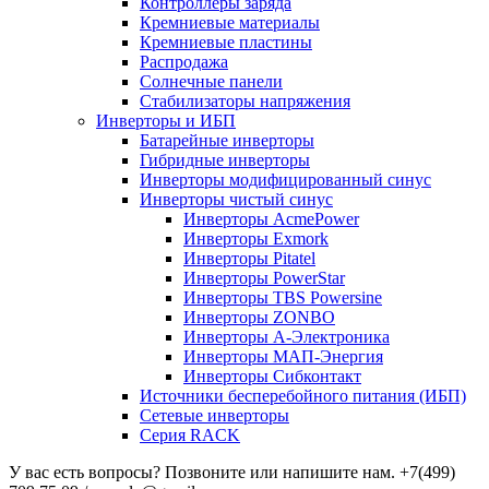
Контроллеры заряда
Кремниевые материалы
Кремниевые пластины
Распродажа
Солнечные панели
Стабилизаторы напряжения
Инверторы и ИБП
Батарейные инверторы
Гибридные инверторы
Инверторы модифицированный синус
Инверторы чистый синус
Инверторы AcmePower
Инверторы Exmork
Инверторы Pitatel
Инверторы PowerStar
Инверторы TBS Powersine
Инверторы ZONBO
Инверторы А-Электроника
Инверторы МАП-Энергия
Инверторы Сибконтакт
Источники бесперебойного питания (ИБП)
Сетевые инверторы
Серия RACK
У вас есть вопросы? Позвоните или напишите нам.
+7(499)