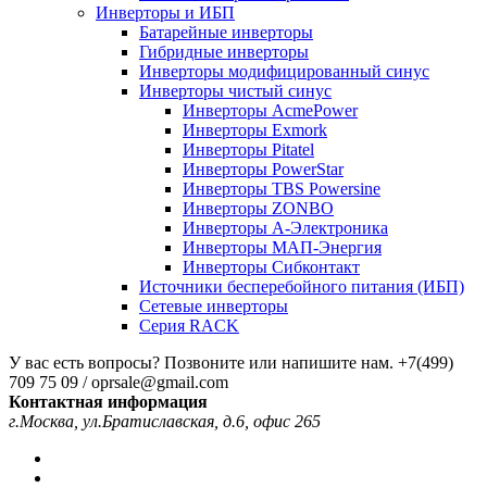
Инверторы и ИБП
Батарейные инверторы
Гибридные инверторы
Инверторы модифицированный синус
Инверторы чистый синус
Инверторы AcmePower
Инверторы Exmork
Инверторы Pitatel
Инверторы PowerStar
Инверторы TBS Powersine
Инверторы ZONBO
Инверторы А-Электроника
Инверторы МАП-Энергия
Инверторы Сибконтакт
Источники бесперебойного питания (ИБП)
Сетевые инверторы
Серия RACK
У вас есть вопросы? Позвоните или напишите нам.
+7(499)
709 75 09 / oprsale@gmail.com
Контактная информация
г.Москва, ул.Братиславская, д.6, офис 265