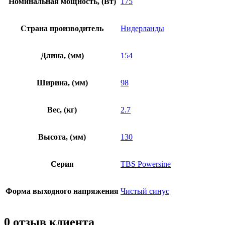
Номинальная мощность, (Вт)
175
Страна производитель
Нидерланды
Длина, (мм)
154
Ширина, (мм)
98
Вес, (кг)
2.7
Высота, (мм)
130
Серия
TBS Powersine
Форма выходного напряжения
Чистый синус
0 отзыв клиента