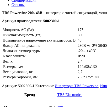
Спецификация
Отзывы
TBS Powersine 200- 48В
– инвертор с чистой синусоидой, мощн
Артикул производителя:
5002300-1
Мощность АС (Вт)
175
Пиковая мощность (Вт)
500
Номинальное напряжение аккумуляторов, В
48
Выход АС напряжение
230В +/- 2% 50/6
Диапазон температуры
-20…+40°C
Класс защиты
IP20
Вес, кг
2,4
Размеры, мм
154x98x130
Вес в упаковке, кг
2,7
Размеры коробки, мм
255*125*140
Артикул:
5002300-1
Категории:
Инверторы TBS Powersine
,
Инв
Бренд
TBS Electronics