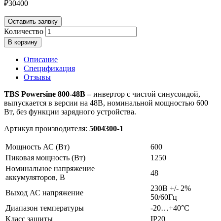
₽
30400
Оставить заявку
Количество
В корзину
Описание
Спецификация
Отзывы
TBS Powersine 800-48В –
инвертор с чистой синусоидой,
выпускается в версии на 48В, номинальной мощностью 600
Вт, без функции зарядного устройства.
Артикул производителя:
5004300-1
Мощность АС (Вт)
600
Пиковая мощность (Вт)
1250
Номинальное напряжение
48
аккумуляторов, В
230В +/- 2%
Выход АС напряжение
50/60Гц
Диапазон температуры
-20…+40°C
Класс защиты
IP20