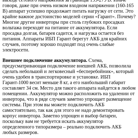
говоря, даже при очень низком входном напряжении (160-165
В) аппарат успешно продолжает питать нагрузку от сети. Это
крайне важное достоинство моделей серии «Гарант». Почему?
Многие другие инверторы при столь глубоких просадках
вольтажа переходят на питание от аккумулятора. Если
просадка долгая, батарея садится, и нагрузка остается без
питания. Аппараты ИБП Гарант берегут АКБ для крайних
случаев, поэтому хорошо подходят под очень слабые
электросети.
Внешнее подключение аккумулятора.
Схема,
предусматривающая подключение внешней АКБ, позволила
сделать небольшой и легковесный «бесперебойник», который
очень удобен в транспортировке и установке. ИБП
Гарант-1000 весит меньше 8 кг, а его наибольший габарит
составляет 34 см. Место для такого аппарата найдется в любом
помещении. Аккумулятор можно расположить на удалении от
инвертора, что в ряде случаев заметно упрощает размещение
системы. При этом вы можете подключить АКБ
самостоятельно, так как для этого не надо демонтировать
корпус инвертора. Заметно упрощен и выбор батареи,
поскольку вам не требуется искать аккумулятор
определенного типоразмера – реально подключить АКБ
любых размеров.