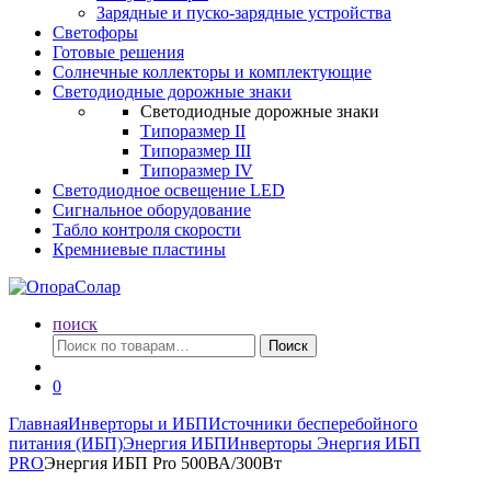
Зарядные и пуско-зарядные устройства
Светофоры
Готовые решения
Солнечные коллекторы и комплектующие
Светодиодные дорожные знаки
Светодиодные дорожные знаки
Типоразмер II
Типоразмер III
Типоразмер IV
Светодиодное освещение LED
Сигнальное оборудование
Табло контроля скорости
Кремниевые пластины
поиск
Искать:
Поиск
0
Главная
Инверторы и ИБП
Источники бесперебойного
питания (ИБП)
Энергия ИБП
Инверторы Энергия ИБП
PRO
Энергия ИБП Pro 500ВА/300Вт