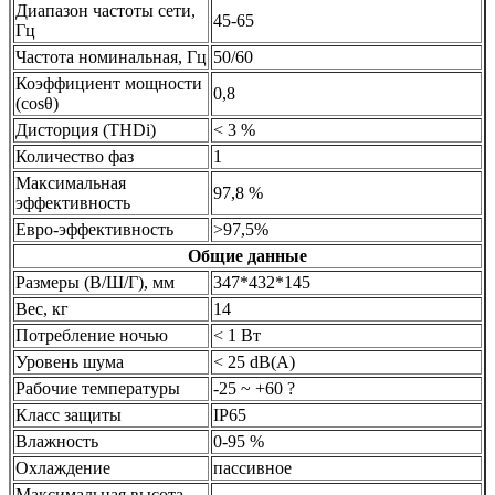
Диапазон частоты сети,
45-65
Гц
Частота номинальная, Гц
50/60
Коэффициент мощности
0,8
(cosθ)
Дисторция (THDi)
< 3 %
Количество фаз
1
Максимальная
97,8 %
эффективность
Евро-эффективность
>97,5%
Общие данные
Размеры (В/Ш/Г), мм
347*432*145
Вес, кг
14
Потребление ночью
< 1 Вт
Уровень шума
< 25 dB(A)
Рабочие температуры
-25 ~ +60 ?
Класс защиты
IP65
Влажность
0-95 %
Охлаждение
пассивное
Максимальная высота