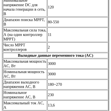
Минимальное
напряжение DC для
120
начала генерации в сеть,
В
Диапазон поиска MPPT,
80-550
В
Максимальная сила тока,
А (на один контроллер
11
МРРТ)
Число MPPТ
2
контроллеров
Выходные данные переменного тока (AC)
Максимальная мощность
3000
AC, Вт
Номинальная мощность
3000
AC, Вт
Диапазон выходного
180~270
напряжения AC, В
Номинальное
230
напряжение AC, В
Максимальный ток AC,
13,6
А