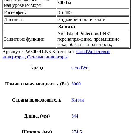
3000 м
над уровнем моря
Интерфейс
RS 485
Дисплей
жидкокристаллический
Защита
Anti Island Protection(ENS),
Защитные функции
перенапряжение, превышение
тока, обратная полярность,
Артикул:
GW3000D-NS
Категории:
GoodWe сетевые
инверторы
,
Сетевые инверторы
Бренд
GoodWe
Номинальная мощность, (Вт)
3000
Страна производитель
Китай
Длина, (мм)
344
Ширина, (мм)
274.5