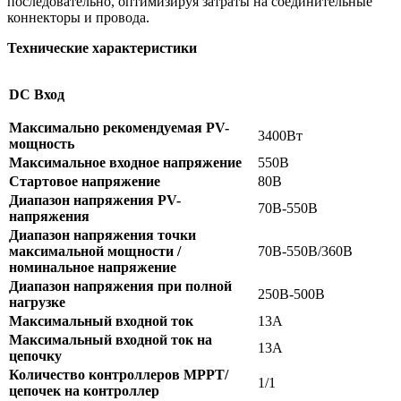
последовательно, оптимизируя затраты на соединительные
коннекторы и провода.
Технические характеристики
DC Вход
Максимально рекомендуемая PV-
3400Вт
мощность
Максимальное входное напряжение
550В
Стартовое напряжение
80В
Диапазон напряжения PV-
70В-550В
напряжения
Диапазон напряжения точки
максимальной мощности /
70В-550В/360В
номинальное напряжение
Диапазон напряжения при полной
250В-500В
нагрузке
Максимальный входной ток
13А
Максимальный входной ток на
13А
цепочку
Количество контроллеров MPPT/
1/1
цепочек на контроллер