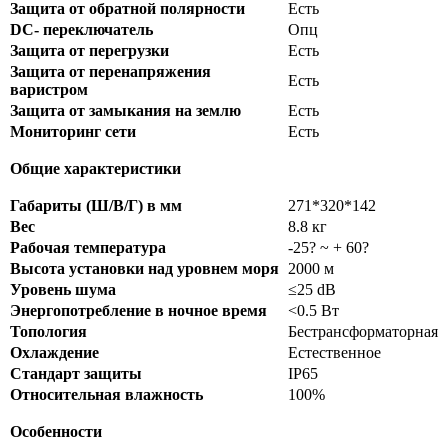
Защита от обратной полярности
Есть
DC- переключатель
Опц
Защита от перегрузки
Есть
Защита от перенапряжения
Есть
варистром
Защита от замыкания на землю
Есть
Мониторинг сети
Есть
Общие характеристики
Габариты (Ш/В/Г) в мм
271*320*142
Вес
8.8 кг
Рабочая температура
-25? ~ + 60?
Высота установки над уровнем моря
2000 м
Уровень шума
≤25 dB
Энергопотребление в ночное время
<0.5 Вт
Топология
Бестрансформаторная
Охлаждение
Естественное
Стандарт защиты
IP65
Относительная влажность
100%
Особенности