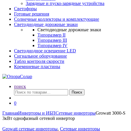
Зарядные и пуско-зарядные устройства
Светофоры
Готовые решения
Солнечные коллекторы и комплектующие
Светодиодные дорожные знаки
Светодиодные дорожные знаки
Типоразмер II
Типоразмер III
Типоразмер IV
Светодиодное освещение LED
Сигнальное оборудование
Табло контроля скорости
Кремниевые пластины
поиск
Искать:
Поиск
0
Главная
Инверторы и ИБП
Сетевые инверторы
Growatt 3000-S
3кВт однофазный сетевой инвертор
Growatt сетевые инверторы
,
Сетевые инверторы