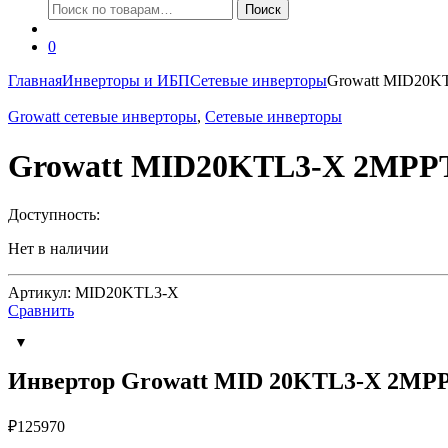
Искать:
Поиск
0
Главная
Инверторы и ИБП
Сетевые инверторы
Growatt MID20KT
Growatt сетевые инверторы
,
Сетевые инверторы
Growatt MID20KTL3-X 2MPPT 
Доступность:
Нет в наличии
Артикул: MID20KTL3-X
Сравнить
Инвертор Growatt MID 20KTL3-X 2MP
₽
125970