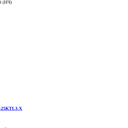
й (НЧ)
5-25KTL3-X