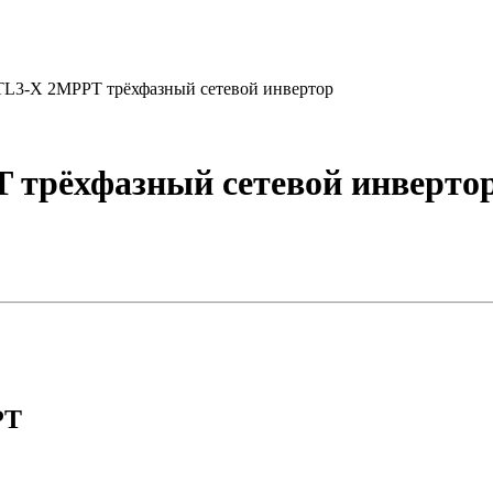
L3-X 2MPPT трёхфазный сетевой инвертор
трёхфазный сетевой инверто
PT