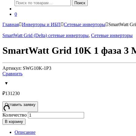
Искать:
Поиск
0
Главная
Инверторы и ИБП
Сетевые инверторы
SmartWatt Gr
SmartWatt Grid (Delta) сетевые инверторы
,
Сетевые инверторы
SmartWatt Grid 10K 1 фаза 3
Артикул: SWG10K-1P3
Сравнить
₽
131230
Оставить заявку
Количество
В корзину
Описание