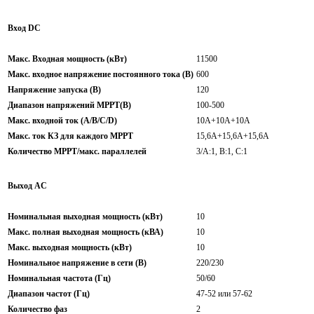
Вход DC
Макс. Входная мощность (кВт)
11500
Макс. входное напряжение постоянного тока (В)
600
Напряжение запуска (В)
120
Диапазон напряжений МРРТ(В)
100-500
Макс. входной ток (A/B/C/D)
10A+10A+10A
Макс. ток КЗ для каждого МРРТ
15,6A+15,6A+15,6A
Количество МРРТ/макс. параллелей
3/A:1, B:1, C:1
Выход AC
Номинальная выходная мощность (кВт)
10
Макс. полная выходная мощность (кВА)
10
Макс. выходная мощность (кВт)
10
Номинальное напряжение в сети (В)
220/230
Номинальная частота (Гц)
50/60
Диапазон частот (Гц)
47-52 или 57-62
Количество фаз
2