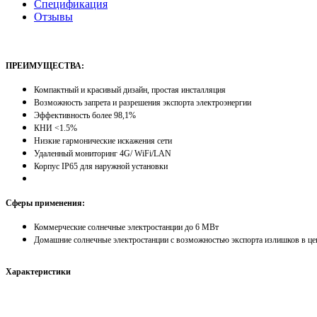
Спецификация
Отзывы
ПРЕИМУЩЕСТВА:
Компактный и красивый дизайн, простая инсталляция
Возможность запрета и разрешения экспорта электроэнергии
Эффективность более 98,1%
КНИ <1.5%
Низкие гармонические искажения сети
Удаленный мониторинг 4G/ WiFi/LAN
Корпус IP65 для наружной установки
Сферы применения:
Коммерческие солнечные электростанции до 6 МВт
Домашние солнечные электростанции с возможностью экспорта излишков в це
Характеристики