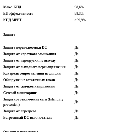
Макс. КПД
98,6%
EU эффективность
98,3%
КПД MPPT
>99,9%
Защита
Защита переполюсовки DC
Да
Защита от короткого замыкания
Да
Защита от перегрузки по выходу
Да
Защита от выходного перенапряжения
Да
Контроль сопротивления изоляции
Да
Обнаружение остаточных токов
Да
Защита от скачков напряжения
Да
Сетевой мониторинг
Да
Защитное отключение сети (Islanding
Да
protection)
Защита от перегрева
Да
Встроенный DC выключатель
Да
Основные параметры