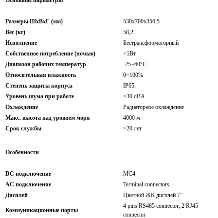
Размеры ШхВхГ (мм)
530x700x356,5
Вес (кг)
58,2
Исполнение
Бестрансформаторный
Собственное потребление (ночью)
<1Вт
Диапазон рабочих температур
-25~60°C
Относительная влажность
0~100%
Степень защиты корпуса
IP65
Уровень шума при работе
<30 dBA
Охлаждение
Радиаторное охлаждение
Макс. высота над уровнем моря
4000 м
Срок службы
>20 лет
Особенности
DC подключение
MC4
AC подключение
Terminal connectors
Дисплей
Цветной ЖК дисплей 7”
4 pins RS485 connector, 2 RJ45
Коммуникационные порты
connector