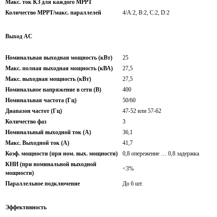
Макс. ток КЗ для каждого МРРТ
Количество МРРТ/макс. параллелей
4/A:2, B:2, C:2, D:2
Выход AC
Номинальная выходная мощность (кВт)
25
Макс. полная выходная мощность (кВА)
27,5
Макс. выходная мощность (кВт)
27,5
Номинальное напряжение в сети (В)
400
Номинальная частота (Гц)
50/60
Диапазон частот (Гц)
47-52 или 57-62
Количество фаз
3
Номинальный выходной ток (A)
36,1
Макс. Выходной ток (A)
41,7
Коэф. мощности (при ном. вых. мощности)
0,8 опережение … 0,8 задержка
КНИ (при номинальной выходной
<3%
мощности)
Параллельное подключение
До 6 шт.
Эффективность