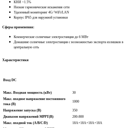
КНИ <1.5%
Низкие гармонические искажения сети
Удаленный мониторинг 4G/ WiFi/LAN
Корпус IP65 для наружной установки
Сферы применения:
Коммерческие солнечные электростанции до 6 МВт
Домашние солнечные электростанции с возможностью экспорта излишков в
центральную сеть
Характеристики
Вход DC
Макс. Входная мощность (кВт)
30
Макс. входное напряжение постоянного
1000
тока (В)
Напряжение запуска (В)
350
Диапазон напряжений МРРТ(В)
200-800
Макс. входной ток (A/B/C/D)
18A+18A+18A+18A