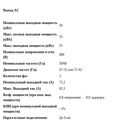
Выход AC
Номинальная выходная мощность
50
(кВт)
Макс. полная выходная мощность
55
(кВА)
Макс. выходная мощность (кВт)
55
Номинальное напряжение в сети
400
(В)
Номинальная частота (Гц)
50/60
Диапазон частот (Гц)
47-52 или 57-62
Количество фаз
3
Номинальный выходной ток (A)
72,2
Макс. Выходной ток (A)
83,3
Коэф. мощности (при ном. вых.
0,8 опережение … 0,8 задержка
мощности)
КНИ (при номинальной выходной
<3%
мощности)
Параллельное подключение
До 6 шт.