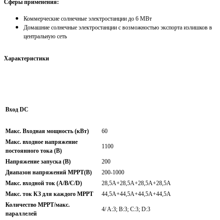
Сферы применения:
Коммерческие солнечные электростанции до 6 МВт
Домашние солнечные электростанции с возможностью экспорта излишков в
центральную сеть
Характеристики
Вход DC
Макс. Входная мощность (кВт)
60
Макс. входное напряжение
1100
постоянного тока (В)
Напряжение запуска (В)
200
Диапазон напряжений МРРТ(В)
200-1000
Макс. входной ток (A/B/C/D)
28,5A+28,5A+28,5A+28,5A
Макс. ток КЗ для каждого МРРТ
44,5А+44,5А+44,5А+44,5А
Количество МРРТ/макс.
4/ A:3; B:3; C:3; D:3
параллелей