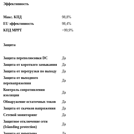
Эффективность
Макс. КПД
98,8%
EU эффективность
98,4%
КПД MPPT
>99,9%
Защита
Защита переполюсовки DC
Да
Защита от короткого замыкания
Да
Защита от перегрузки по выходу
Да
Защита от выходного
Да
перенапряжения
Контроль сопротивления
Да
изоляции
Обнаружение остаточных токов
Да
Защита от скачков напряжения
Да
Сетевой мониторинг
Да
Защитное отключение сети
Да
(Islanding protection)
Защита от перегрева
Да