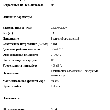
Встроенный DC выключатель
Да
Основные параметры
Размеры ШхВхГ (мм)
630х700х357
Вес (кг)
63
Исполнение
Бестрансформаторный
Собственное потребление (ночью)
<1Вт
Диапазон рабочих температур
-25~60°C
Относительная влажность
0~100%
Степень защиты корпуса
IP65
Уровень шума при работе
<60 dBA
Радиаторное охлаждение + резервный
Охлаждение
вентилятор
Макс. высота над уровнем моря
4000 м
Срок службы
>20 лет
Особенности
DC подключение
MC4