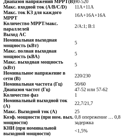
Диапазон напряжений МРРТ(В)
90-520
Макс. входной ток (A/B/C/D)
11A+11A
Макс. ток КЗ для каждого
16А+16А+16А
МРРТ
Количество МРРТ/макс.
2/A:1; B:1
параллелей
Выход AC
Номинальная выходная
5
мощность (кВт)
Макс. полная выходная
5
мощность (кВА)
Макс. выходная мощность
5
(кВт)
Номинальное напряжение в
220/230
сети (В)
Номинальная частота (Гц)
50/60
Диапазон частот (Гц)
47-52 или 57-62
Количество фаз
1
Номинальный выходной ток
22,7/21,7
(A)
Макс. Выходной ток (A)
25
Коэф. мощности (при ном. вых.
0,8 опережение … 0,8
мощности)
задержка
КНИ (при номинальной
<1,5%
выходной мощности)