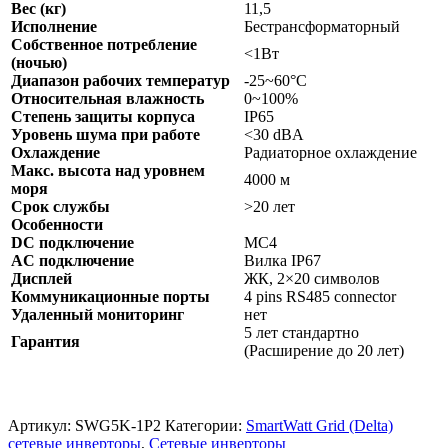
Вес (кг)
11,5
Исполнение
Бестрансформаторный
Собственное потребление
<1Вт
(ночью)
Диапазон рабочих температур
-25~60°C
Относительная влажность
0~100%
Степень защиты корпуса
IP65
Уровень шума при работе
<30 dBA
Охлаждение
Радиаторное охлаждение
Макс. высота над уровнем
4000 м
моря
Срок службы
>20 лет
Особенности
DC подключение
MC4
AC подключение
Вилка IP67
Дисплей
ЖК, 2×20 символов
Коммуникационные порты
4 pins RS485 connector
Удаленный мониторинг
нет
5 лет стандартно
Гарантия
(Расширение до 20 лет)
Артикул:
SWG5K-1P2
Категории:
SmartWatt Grid (Delta)
сетевые инверторы
,
Сетевые инверторы