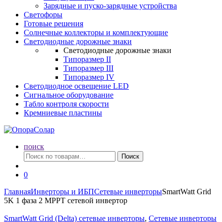
Зарядные и пуско-зарядные устройства
Светофоры
Готовые решения
Солнечные коллекторы и комплектующие
Светодиодные дорожные знаки
Светодиодные дорожные знаки
Типоразмер II
Типоразмер III
Типоразмер IV
Светодиодное освещение LED
Сигнальное оборудование
Табло контроля скорости
Кремниевые пластины
поиск
Искать:
Поиск
0
Главная
Инверторы и ИБП
Сетевые инверторы
SmartWatt Grid
5K 1 фаза 2 MPPT сетевой инвертор
SmartWatt Grid (Delta) сетевые инверторы
,
Сетевые инверторы