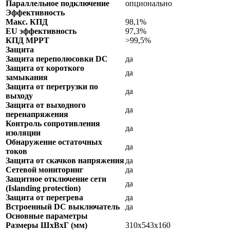
Параллельное подключение
опционально
Эффективность
Макс. КПД
98,1%
EU эффективность
97,3%
КПД MPPT
>99,5%
Защита
Защита переполюсовки DC
да
Защита от короткого
да
замыкания
Защита от перегрузки по
да
выходу
Защита от выходного
да
перенапряжения
Контроль сопротивления
да
изоляции
Обнаружение остаточных
да
токов
Защита от скачков напряжения
да
Сетевой мониторинг
да
Защитное отключение сети
да
(Islanding protection)
Защита от перегрева
да
Встроенный DC выключатель
да
Основные параметры
Размеры ШхВхГ (мм)
310х543х160