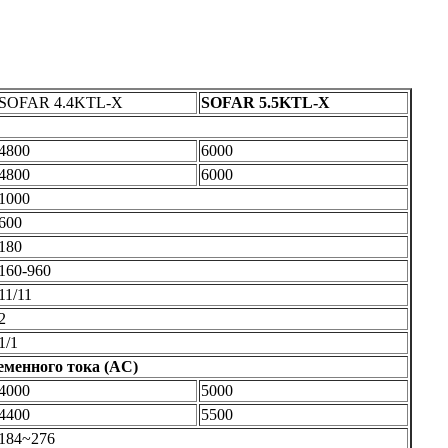
SOFAR 4.4KTL-X
SOFAR 5.5KTL-X
4800
6000
4800
6000
1000
600
180
160-960
11/11
2
1/1
менного тока (AC)
4000
5000
4400
5500
184~276