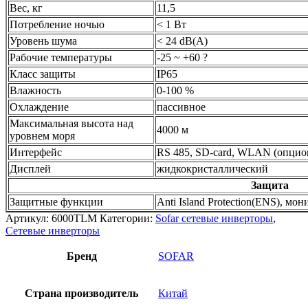
Вес, кг
11,5
Потребление ночью
< 1 Вт
Уровень шума
< 24 dB(A)
Рабочие температуры
-25 ~ +60 ?
Класс защиты
IP65
Влажность
0-100 %
Охлаждение
пассивное
Максимальная высота над
4000 м
уровнем моря
Интерфейс
RS 485, SD-card, WLAN (опцио
Дисплей
жидкокристаллический
Защита
Защитные функции
Anti Island Protection(ENS), м
Артикул:
6000TLM
Категории:
Sofar сетевые инверторы
,
Сетевые инверторы
Бренд
SOFAR
Страна производитель
Китай