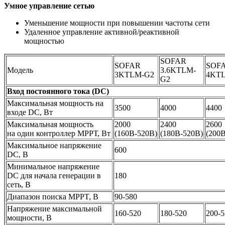
Умное управление сетью
Уменьшение мощности при повышении частоты сети
Удаленное управление активной/реактивной
мощностью
SOFAR
SOFAR
SOF
Модель
3.6KTLM-
3KTLM-G2
4KT
G2
Вход постоянного тока (DC)
Максимальная мощность на
3500
4000
4400
входе DC, Вт
Максимальная мощность
2000
2400
2600
на один контроллер МРРТ, Вт
(160В-520В)
(180В-520В)
(200
Максимальное напряжение
600
DC, В
Минимальное напряжение
DC для начала генерации в
180
сеть, В
Диапазон поиска MPPT, В
90-580
Напряжение максимальной
160-520
180-520
200-5
мощности, В