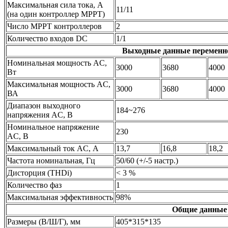
Максимальная сила тока, А
11/11
(на один контроллер МРРТ)
Число MPPТ контроллеров
2
Количество входов DC
1/1
Выходные данные переменно
Номинальная мощность AC,
3000
3680
4000
Вт
Максимальная мощность AC,
3000
3680
4000
ВА
Диапазон выходного
184~276
напряжения AC, В
Номинальное напряжение
230
AC, В
Максимальный ток AC, А
13,7
16,8
18,2
Частота номинальная, Гц
50/60 (+/-5 настр.)
Дисторция (THDi)
< 3 %
Количество фаз
1
Максимальная эффективность
98%
Общие данные
Размеры (В/Ш/Г), мм
405*315*135