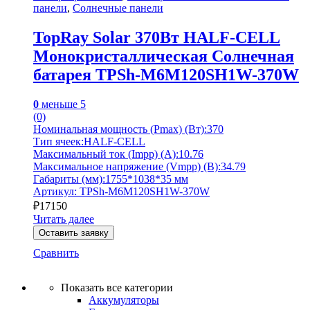
панели
,
Солнечные панели
TopRay Solar 370Вт HALF-CELL
Монокристаллическая Солнечная
батарея TPSh-M6M120SH1W-370W
0
меньше 5
(0)
Номинальная мощность (Pmax) (Вт):370
Тип ячеек:HALF-CELL
Максимальный ток (Impp) (А):10.76
Максимальное напряжение (Vmpp) (В):34.79
Габариты (мм):1755*1038*35 мм
Артикул: TPSh-M6M120SH1W-370W
₽
17150
Читать далее
Оставить заявку
Сравнить
Показать все категории
Аккумуляторы