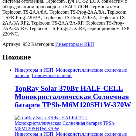
системы отопления. Teplocom Луч TC-5Z LUX совместим с
оборудованием производства БАСТИОН: термостатами
Teplocom TS-2AA/8A, Teplocom TS-Prog-2AA/8A, Teplocom
TSFR-Prog-220/3A, Teplocom TS-Prog-220/3A, Teplocom TS-
2AA/3A RF2, Teplocom TS-2AA/3A-RF, Teplocom TS-Prog-
2AA/3A-RF, Teplocom TS-Prog/LUX-RF; сервоприводом TSP
220/NC.
Артикул:
952
Категория:
Инверторы и ИБП
Похожие
Инверторы и ИБП
,
Монокристаллические солнечные
панели
,
Солнечные панели
TopRay Solar 370Вт HALF-CELL
Монокристаллическая Солнечная
батарея TPSh-M6M120SH1W-370W
Инверторы и ИБП
,
Монокристаллические солнечные