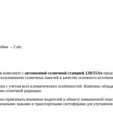
ойки – 2 шт.
в комплекте с
автономной солнечной станцией 12В/55Ач
предс
ользованием солнечных панелей в качестве основного источник
ии с учетом всех климатических особенностей. Комплекс облад
ия солнечной радиации.
о привлекать внимание водителей к объекту повышенной опасно
орожными знаками и транспортными светофорами для улучшения 