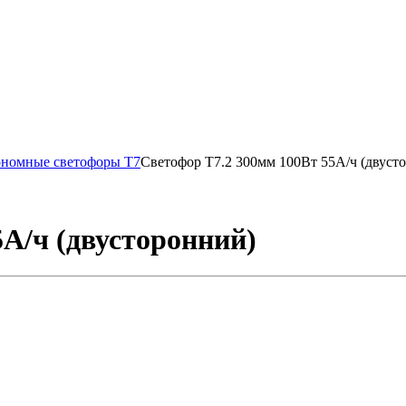
ономные светофоры Т7
Светофор Т7.2 300мм 100Вт 55А/ч (двуст
5А/ч (двусторонний)