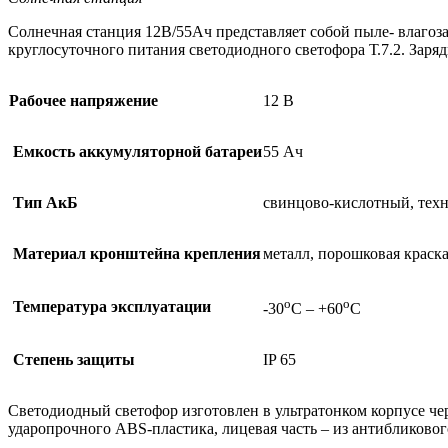
Солнечная станция 12В/55Ач представляет собой пыле- влагоз
круглосуточного питания светодиодного светофора Т.7.2. Заря
Рабочее напряжение
12 В
Емкость аккумуляторной батареи
55 Ач
Тип АкБ
свинцово-кислотный, те
Материал кронштейна крепления
металл, порошковая краск
о
о
Температура эксплуатации
-30
С – +60
С
Степень защиты
IP 65
Светодиодный светофор изготовлен в ультратонком корпусе чер
ударопрочного ABS-пластика, лицевая часть – из антибликово