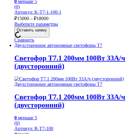
0
меньше 5
(0)
Артикул: K-T7-1-100-1
Диапазон
₽
15000
–
₽
18000
цен:
Выберите параметры
₽15000
Этот
Оставить заявку
товар
–
имеет
Сравнить
₽18000
несколько
Двухсторонние автономные светофоры Т7
вариаций.
Опции
Светофор Т7.1 200мм 100Вт 33А/ч
можно
(двусторонний)
выбрать
на
странице
товара.
Двухсторонние автономные светофоры Т7
Светофор Т7.1 200мм 100Вт 33А/ч
(двусторонний)
0
меньше 5
(0)
Артикул: R-Т7-100