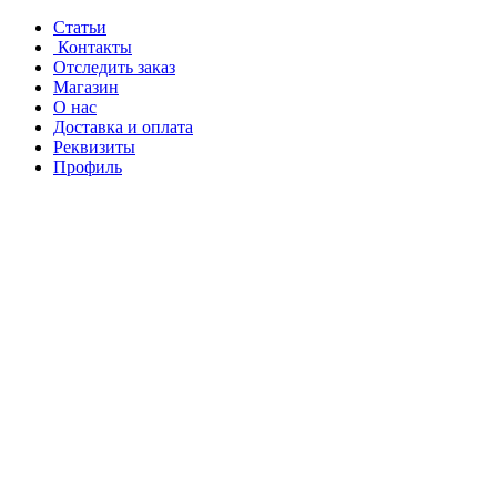
Перейти
Перейти
Статьи
к
к
Контакты
навигации
содержанию
Отследить заказ
Магазин
О нас
Доставка и оплата
Реквизиты
Профиль