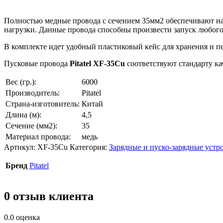
Полностью медные провода с сечением 35мм2 обеспечивают на
нагрузки. Данные провода способны произвести запуск любого
В комплекте идет удобный пластиковый кейс для хранения и п
Пусковые провода
Pitatel XF-35Cu
соответствуют стандарту ка
Вес (гр.):
6000
Производитель:
Pitatel
Страна-изготовитель:
Китай
Длина (м):
4,5
Сечение (мм2):
35
Материал провода:
медь
Артикул:
XF-35Cu
Категория:
Зарядные и пуско-зарядные устр
Бренд
Pitatel
0 отзыв клиента
0.0
оценка