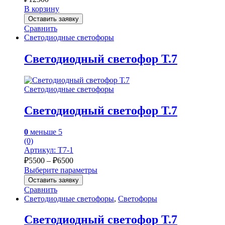
В корзину
Оставить заявку
Сравнить
Светодиодные светофоры
Светодиодный светофор Т.7
Светодиодные светофоры
Светодиодный светофор Т.7
0
меньше 5
(0)
Артикул: T7-1
Диапазон
₽
5500
–
₽
6500
цен:
Выберите параметры
₽5500
Этот
Оставить заявку
товар
–
Сравнить
имеет
₽6500
Светодиодные светофоры
,
Светофоры
несколько
вариаций.
Светодиодный светофор Т.7
Опции