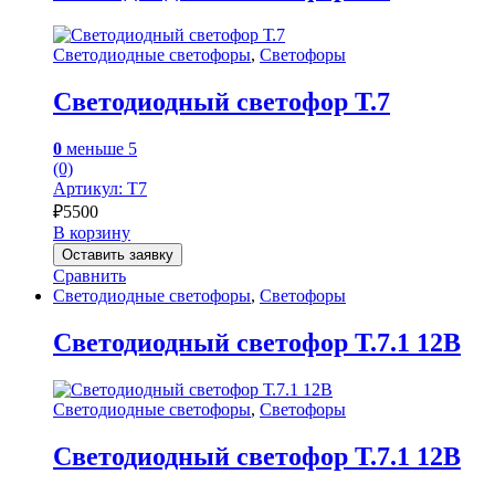
можно
выбрать
Светодиодные светофоры
,
Светофоры
на
странице
товара.
Светодиодный светофор Т.7
0
меньше 5
(0)
Артикул: T7
₽
5500
В корзину
Оставить заявку
Сравнить
Светодиодные светофоры
,
Светофоры
Светодиодный светофор Т.7.1 12В
Светодиодные светофоры
,
Светофоры
Светодиодный светофор Т.7.1 12В