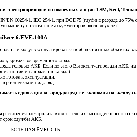
ания электроприводов поломоечных мащин TSM, Kedi, Tennant
IN/EN 60254-1, IEC 254-1, при DOD75 (глубине разряда до 75% 
ую машину на этом типе аккумуляторов около двух лет!
ilwee 6-EVF-100A
опасны и могут эксплуатироваться в общественных объектах в.
ой, кроме своевременного заряда.
ряда геловых АКБ. Если до этого Вы эксплуатировали АКБ, изг
низить ток и напряжение заряда)
ю готова к эксплуатации.
 периодический подзаряд.
оимость одного цикла заряд-разряд т.е. экономия на эксплуа
 расслоения электролита входит гель из высокодисперсного окс
ет срок службы АКБ.
ТА
БОЛЬШАЯ ЁМКОСТЬ