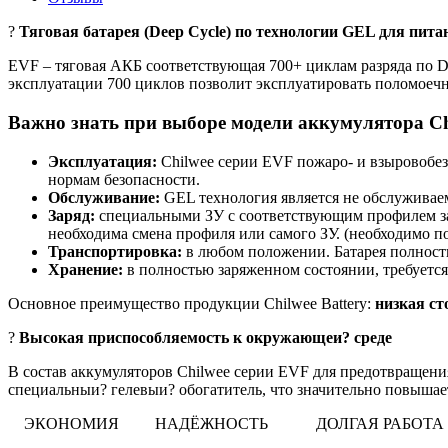
?
Тяговая батарея (Deep Cycle) по технологии GEL для пит
EVF – тяговая АКБ соответствующая 700+ циклам разряда по D
эксплуатации 700 циклов позволит эксплуатировать поломоечн
Важно знать при выборе модели аккумулятора Ch
Эксплуатация:
Chilwee серии EVF пожаро- и взыровобез
нормам безопасности.
Обслуживание:
GEL технология является не обслуживаем
Заряд:
специальными ЗУ с соответствующим профилем за
необходима смена профиля или самого ЗУ. (необходимо по
Транспортировка:
в любом положении. Батарея полность
Хранение:
в полностью заряженном состоянии, требуется
Основное преимущество продукции Chilwee Battery:
низкая ст
?
Высокая приспособляемость к окружающеи? среде
В состав аккумуляторов Chilwee серии EVF для предотвращения
специальныи? гелевыи? обогатитель, что значительно повыша
ЭКОНОМИЯ
НАДЁЖНОСТЬ
ДОЛГАЯ РАБО