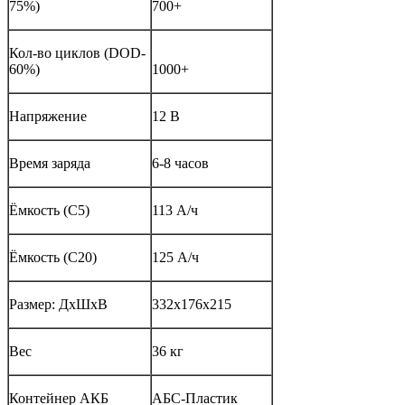
75%)
700+
Кол-во циклов (DOD-
60%)
1000+
Напряжение
12 В
Время заряда
6-8 часов
Ёмкость (С5)
113 А/ч
Ёмкость (С20)
125 А/ч
Размер: ДхШхВ
332х176х215
Вес
36 кг
Контейнер АКБ
АБС-Пластик