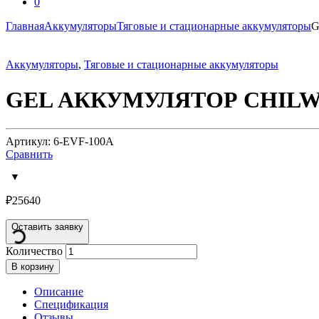
0
Главная
Аккумуляторы
Тяговые и стационарные аккумуляторы
G
Аккумуляторы
,
Тяговые и стационарные аккумуляторы
GEL АККУМУЛЯТОР CHILWEE 
Артикул: 6-EVF-100A
Сравнить
₽
25640
Оставить заявку
Количество
В корзину
Описание
Спецификация
Отзывы