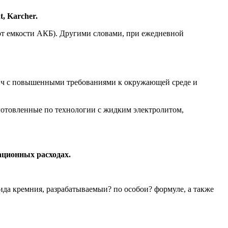
, Karcher.
от емкости АКБ). Другими словами, при ежедневной
т.ч с повышенными требованиями к окружающей среде и
отовленные по технологии с жидким электролитом,
тационных расходах.
ида кремния, разрабатываемыи? по особои? формуле, а также