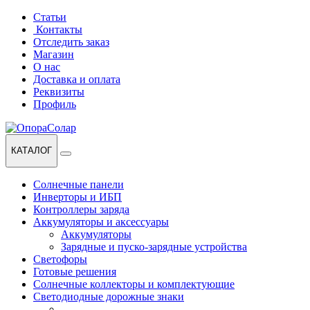
Перейти
Перейти
Статьи
к
к
Контакты
навигации
содержанию
Отследить заказ
Магазин
О нас
Доставка и оплата
Реквизиты
Профиль
КАТАЛОГ
Солнечные панели
Инверторы и ИБП
Контроллеры заряда
Аккумуляторы и аксессуары
Аккумуляторы
Зарядные и пуско-зарядные устройства
Светофоры
Готовые решения
Солнечные коллекторы и комплектующие
Светодиодные дорожные знаки