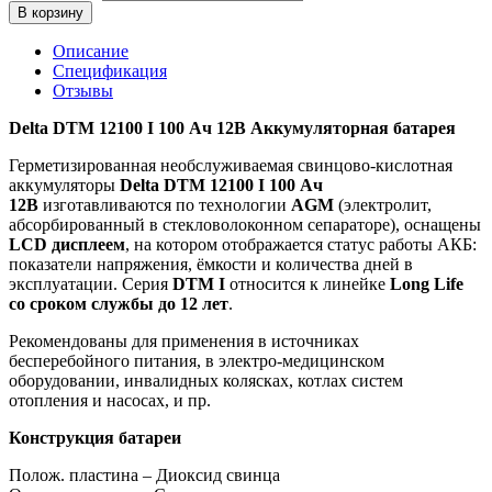
В корзину
Описание
Спецификация
Отзывы
Delta DTM 12100 I 100 Ач 12В Аккумуляторная батарея
Герметизированная необслуживаемая свинцово-кислотная
аккумуляторы
Delta DTM 12100 I 100 Ач
12В
изготавливаются по технологии
AGM
(электролит,
абсорбированный в стекловолоконном сепараторе), оснащены
LСD дисплеем
, на котором отображается статус работы АКБ:
показатели напряжения, ёмкости и количества дней в
эксплуатации. Серия
DTM I
относится к линейке
Long Life
со сроком службы до 12 лет
.
Рекомендованы для применения в источниках
бесперебойного питания, в электро-медицинском
оборудовании, инвалидных колясках, котлах систем
отопления и насосах, и пр.
Конструкция батареи
Полож. пластина – Диоксид свинца