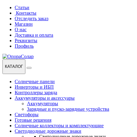
Перейти
Перейти
Статьи
к
к
Контакты
навигации
содержанию
Отследить заказ
Магазин
О нас
Доставка и оплата
Реквизиты
Профиль
КАТАЛОГ
Солнечные панели
Инверторы и ИБП
Контроллеры заряда
Аккумуляторы и аксессуары
Аккумуляторы
Зарядные и пуско-зарядные устройства
Светофоры
Готовые решения
Солнечные коллекторы и комплектующие
Светодиодные дорожные знаки
Светодиодные дорожные знаки