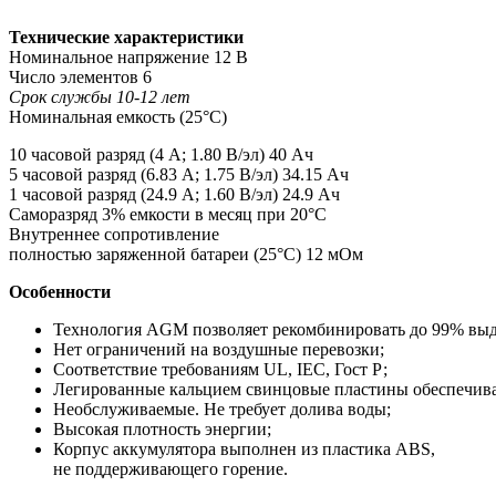
Технические характеристики
Номинальное напряжение 12 В
Число элементов 6
Срок службы 10-12 лет
Номинальная емкость (25°С)
10 часовой разряд (4 А; 1.80 В/эл) 40 Ач
5 часовой разряд (6.83 А; 1.75 В/эл) 34.15 Ач
1 часовой разряд (24.9 А; 1.60 В/эл) 24.9 Ач
Саморазряд 3% емкости в месяц при 20°С
Внутреннее сопротивление
полностью заряженной батареи (25°С) 12 мОм
Особенности
Технология AGM позволяет рекомбинировать до 99% выде
Нет ограничений на воздушные перевозки;
Соответствие требованиям UL, IEC, Гост Р;
Легированные кальцием свинцовые пластины обеспечива
Необслуживаемые. Не требует долива воды;
Высокая плотность энергии;
Корпус аккумулятора выполнен из пластика ABS,
не поддерживающего горение.