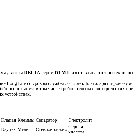
ккумуляторы
DELTA
серии
DTM L
изготавливаются по техноло
е Long Life со сроком службы до 12 лет. Благодаря широкому 
ойного питания, в том числе требовательных электрических пр
х устройствах.
Клапан
Клеммы
Сепаратор
Электролит
Серная
Каучук
Медь
Стекловолокно
кислота