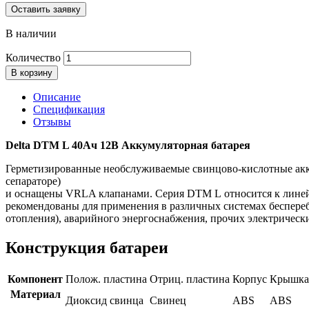
Оставить заявку
В наличии
Количество
В корзину
Описание
Спецификация
Отзывы
Delta DTM L 40Ач 12В Аккумуляторная батарея
Герметизированные необслуживаемые свинцово-кислотные а
сепараторе)
и оснащены VRLA клапанами. Серия DTM L относится к линейк
рекомендованы для применения в различных системах беспереб
отопления), аварийного энергоснабжения, прочих электрически
Конструкция батареи
Компонент
Полож. пластина
Отриц. пластина
Корпус
Крышка
Материал
Диоксид свинца
Свинец
ABS
ABS