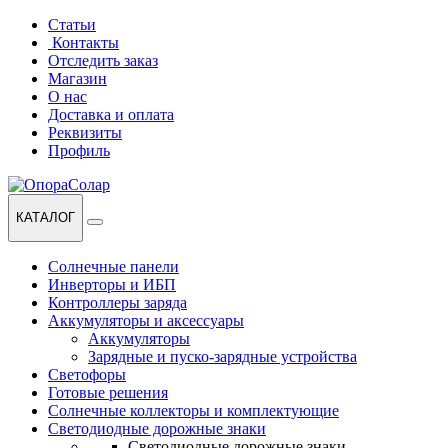
Перейти
Перейти
Статьи
к
к
Контакты
навигации
содержанию
Отследить заказ
Магазин
О нас
Доставка и оплата
Реквизиты
Профиль
КАТАЛОГ
Солнечные панели
Инверторы и ИБП
Контроллеры заряда
Аккумуляторы и аксессуары
Аккумуляторы
Зарядные и пуско-зарядные устройства
Светофоры
Готовые решения
Солнечные коллекторы и комплектующие
Светодиодные дорожные знаки
Светодиодные дорожные знаки