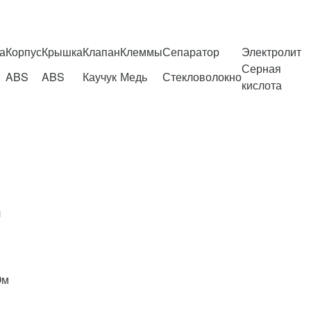
а
Корпус
Крышка
Клапан
Клеммы
Сепаратор
Электролит
Серная
ABS
ABS
Каучук
Медь
Стекловолокно
кислота
ч
Ом