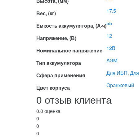
Высота, (мм)
17.5
Вес, (кг)
55
Емкость аккумулятора, (А·ч)
12
Напряжение, (В)
12В
Номинальное напряжение
AGM
Тип аккумулятора
Для ИБП
,
Дл
Сфера применения
Оранжевый
Цвет корпуса
0 отзыв клиента
0.0
оценка
0
0
0