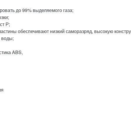
ровать до 99% выделяемого газа;
зки;
ст Р;
астины обеспечивают низкий саморазряд, высокую констру
 воды;
стика ABS,
ия