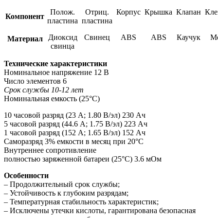
Полож.
Отриц.
Корпус
Крышка
Клапан
Кл
Компонент
пластина
пластина
Диоксид
Свинец
ABS
ABS
Каучук
М
Материал
свинца
Технические характеристики
Номинальное напряжение 12 В
Число элементов 6
Срок службы 10-12 лет
Номинальная емкость (25°С)
10 часовой разряд (23 А; 1.80 В/эл) 230 Ач
5 часовой разряд (44.6 А; 1.75 В/эл) 223 Ач
1 часовой разряд (152 А; 1.65 В/эл) 152 Ач
Саморазряд 3% емкости в месяц при 20°С
Внутреннее сопротивление
полностью заряженной батареи (25°С) 3.6 мОм
Особенности
– Продолжительный срок службы;
– Устойчивость к глубоким разрядам;
– Температурная стабильность характеристик;
– Исключены утечки кислоты, гарантирована безопасная