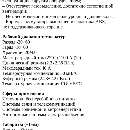
эксплуатация с другим оборудованием;
– Отсутствует газовыделение, достаточно естественной
вентиляции;
– Нет необходимости в контроле уровня и доливе воды;
– Корпус аккумулятора выполнен из пластика ABS,
не поддерживающего горение.
Рабочий диапазон температур
Разряд -20÷60
Заряд -10÷60
Хранение -20÷60
Макс. разрядный ток (25°С) 1100 А (5с)
Циклический режим (2.3÷2.35 В/эл)
Макс.зарядный ток 46 А
Температурная компенсация 30 мВ/°С
Буферный режим (2.23÷2.27 В/эл)
Температурная компенсация 19.8 мВ/°С
Cферы применения
Источники бесперебойного питания
Системы связи и телекоммуникаций
Системы солнечной и ветроэнергетики
Автономные системы электроснабжения
Габариты (±1мм)
Длина – 520 мм