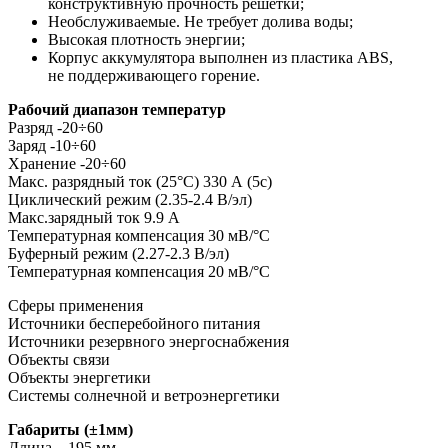
конструктивную прочность решетки;
Необслуживаемые. Не требует долива воды;
Высокая плотность энергии;
Корпус аккумулятора выполнен из пластика ABS,
не поддерживающего горение.
Рабочий диапазон температур
Разряд -20÷60
Заряд -10÷60
Хранение -20÷60
Макс. разрядный ток (25°С) 330 А (5с)
Циклический режим (2.35-2.4 В/эл)
Макс.зарядный ток 9.9 А
Температурная компенсация 30 мВ/°С
Буферный режим (2.27-2.3 В/эл)
Температурная компенсация 20 мВ/°С
Cферы применения
Источники бесперебойного питания
Источники резервного энергоснабжения
Объекты связи
Объекты энергетики
Системы солнечной и ветроэнергетики
Габариты (±1мм)
Длина – 195 мм