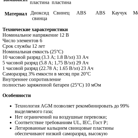
пластина
пластина
Диоксид
Свинец
ABS
ABS
Каучук
М
Материал
свинца
Технические характеристики
Номинальное напряжение 12 В
Число элементов 6
Срок службы 12 лет
Номинальная емкость (25°С)
10 часовой разряд (3.3 А; 1.8 В/эл) 33 Ач
5 часовой разряд (5.8 А; 1,75 В/эл) 29 Ач
1 часовой разряд (22.78 А; 1.65 В/эл) 23 Ач
Саморазряд 3% емкости в месяц при 20°С
Внутреннее сопротивление
полностью заряженной батареи (25°С) 10 мОм
Особенности
Технология AGM позволяет рекомбинировать до 99%
выделяемого газа;
Нет ограничений на воздушные перевозки;
Соответствие требованиям UL, IEC, Гост Р;
Легированные кальцием свинцовые пластины
обеспечивают низкий саморазряд, высокую