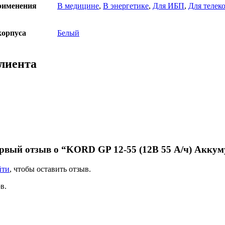
рименения
В медицине
,
В энергетике
,
Для ИБП
,
Для телек
корпуса
Белый
клиента
рвый отзыв о “KORD GP 12-55 (12В 55 А/ч) Аккум
йти
, чтобы оставить отзыв.
в.