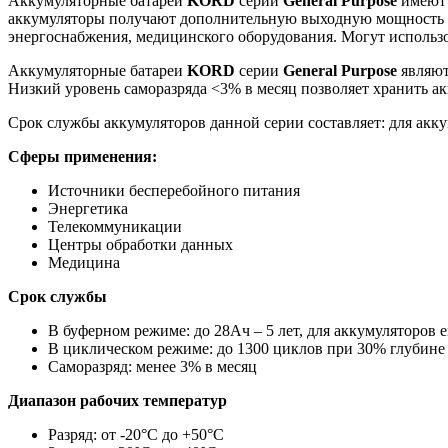
Аккумуляторные батареи
KORD
серии
General
Purpose
имеют 
аккумуляторы получают дополнительную выходную мощность д
энергоснабжения, медицинского оборудования. Могут использо
Аккумуляторные батареи
KORD
серии
General
Purpose
являют
Низкий уровень саморазряда <3% в месяц позволяет хранить ак
Срок службы аккумуляторов данной серии составляет: для аккум
Сферы применения:
Источники бесперебойного питания
Энергетика
Телекоммуникации
Центры обработки данных
Медицина
Срок службы
В буферном режиме: до 28Ач – 5 лет, для аккумуляторов е
В циклическом режиме: до 1300 циклов при 30% глубине 
Саморазряд: менее 3% в месяц
Диапазон рабочих температур
Разряд: от -20°С до +50°С