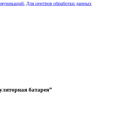
омуникаций
,
Для центров обработки данных
уляторная батарея”