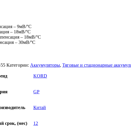
нсация – 9мВ/°С
ация – 18мВ/°С
мпенсация – 18мВ/°С
енсация – 30мВ/°С
-55
Категории:
Аккумуляторы
,
Тяговые и стационарные аккумул
енд
KORD
рия
GP
оизводитель
Китай
 срок, (мес)
12