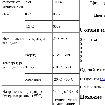
емкости от
25°C
100%
Сфера п
температуры
(10ч.)
0°C
85%
Цвет 
-15°C
65%
0 отзыв 
Номинальная температура
25°C±3°C
0.0
оценка
эксплуатации
0
0
0
Разряд
-15°C~50°C
0
0
Температура
эксплуатации
Заряд
-10°C ~50°C
Сделайте пе
Вы должны
во
Хранение
-20°C ~ 50°C
Нет еще отзыво
Напряжение подзаряда в
13.50 до 13.80В
буферном режиме (25°C)
Похожие
Температурная
компенсация: