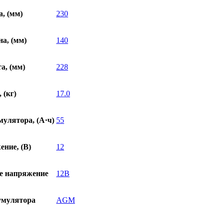
, (мм)
230
а, (мм)
140
а, (мм)
228
 (кг)
17.0
улятора, (А·ч)
55
ние, (В)
12
е напряжение
12В
умулятора
AGM