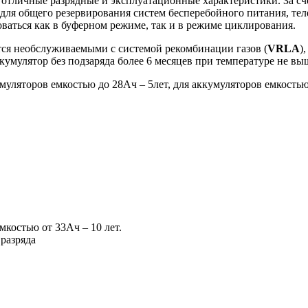
отличные разрядные и эксплуатационные характеристики. За сч
ля общего резервирования систем бесперебойного питания, те
ваться как в буферном режиме, так и в режиме циклирования.
ся необслуживаемыми с системой рекомбинации газов (
VRLA
)
кумулятор без подзаряда более 6 месяцев при температуре не вы
уляторов емкостью до 28Ач – 5лет, для аккумуляторов емкостью 
мкостью от 33Ач – 10 лет.
разряда