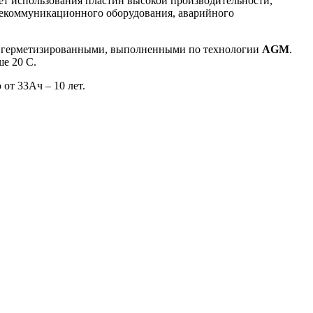
ет использования пластин высокой производительности,
лекоммуникационного оборудования, аварийного
, герметизированными, выполненными по технологии
AGM
.
ше 20 С.
от 33Ач – 10 лет.