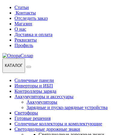
Перейти
Перейти
Статьи
к
к
Контакты
навигации
содержанию
Отследить заказ
Магазин
О нас
Доставка и оплата
Реквизиты
Профиль
КАТАЛОГ
Солнечные панели
Инверторы и ИБП
Контроллеры заряда
Аккумуляторы и аксессуары
Аккумуляторы
Зарядные и пуско-зарядные устройства
Светофоры
Готовые решения
Солнечные коллекторы и комплектующие
Светодиодные дорожные знаки
Светодиодные дорожные знаки