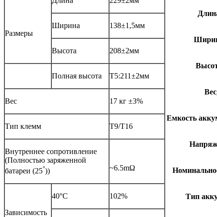
Длина
229±2мм
Длина
Ширина
138±1,5мм
Размеры
Ширин
Высота
208±2мм
Высот
Полная высота
T5:211±2мм
Вес,
Вес
17 кг ±3%
Емкость аккум
Тип клемм
T9/T16
Напряже
Внутреннее сопротивление
(Полностью заряженной
~6.5mΩ
°
Номинально
батареи (25
))
40°C
102%
Тип акк
Зависимость