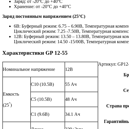
Заряд: от -20°С до +40°С
Хранение: от -20°С до +40°С
Заряд постоянным напряжением (25°С)
6В: Буферный режим: 6.75 – 6.90В, Температурная компе
Циклический режим: 7.25 -7.50В, Температурная компенс
12В: Буферный режим: 13.50 – 13.80В, Температурная ко
Циклический режим: 14.50 -15/00В, Температурная комп
Характеристики GP 12-55
Артикул:
GP12
Номинальное напряжение
12В
Бр
С10 (10.5В)
55 Ач
Се
Емкость
С5 (10.5В)
48 Ач
°
(25
)
Страна пр
С1 (9.6В)
34.1 Ач
Гарантийный