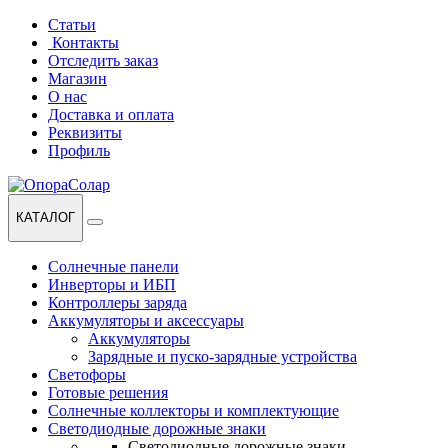
Перейти
Перейти
Статьи
к
к
Контакты
навигации
содержанию
Отследить заказ
Магазин
О нас
Доставка и оплата
Реквизиты
Профиль
КАТАЛОГ
Солнечные панели
Инверторы и ИБП
Контроллеры заряда
Аккумуляторы и аксессуары
Аккумуляторы
Зарядные и пуско-зарядные устройства
Светофоры
Готовые решения
Солнечные коллекторы и комплектующие
Светодиодные дорожные знаки
Светодиодные дорожные знаки