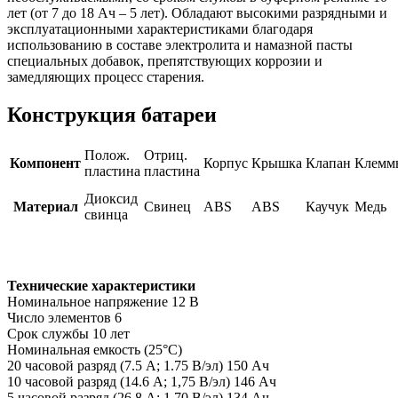
лет (от 7 до 18 Ач – 5 лет). Обладают высокими разрядными и
эксплуатационными характеристиками благодаря
использованию в составе электролита и намазной пасты
специальных добавок, препятствующих коррозии и
замедляющих процесс старения.
Конструкция батареи
Полож.
Отриц.
Компонент
Корпус
Крышка
Клапан
Клемм
пластина
пластина
Диоксид
Материал
Свинец
ABS
ABS
Каучук
Медь
свинца
Технические характеристики
Номинальное напряжение 12 В
Число элементов 6
Срок службы 10 лет
Номинальная емкость (25°С)
20 часовой разряд (7.5 А; 1.75 В/эл) 150 Ач
10 часовой разряд (14.6 А; 1,75 В/эл) 146 Ач
5 часовой разряд (26.8 А; 1.70 В/эл) 134 Ач