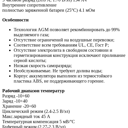
Внутреннее сопротивление
полностью заряженной батареи (25°С) 4.1 мОм
Особенности
Технология AGM позволяет рекомбинировать до 99%
выделяемого газа;
Отсутствие ограничений на воздушные перевозки;
Соответствие всем требованиям UL, CE, Гост Р;
Отсутствие электролита в свободном состоянии и
герметизированная конструкция исключают проливание
серной кислоты;
Низкая скорость саморазряда;
Необслуживаемые. Не требуют долива воды;
Корпус аккумулятора выполнен из термостойкого
пластика ABS, не поддерживающего горение.
Рабочий диапазон температур
Разряд -10÷60
Заряд -10÷40
Хранение -20÷60
Циклический режим (2.4-2.5 В/эл)
Макс.зарядный ток 45 А
Температурная компенсация 5 мВ/°С
Буферный режим (2.27-2.3 В/эл)