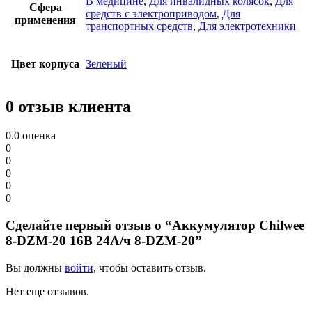
В медицине
,
Для инвалидных колясок
,
Для
Сфера
средств с электроприводом
,
Для
применения
транспортных средств
,
Для электротехники
Цвет корпуса
Зеленый
0 отзыв клиента
0.0
оценка
0
0
0
0
0
Сделайте первый отзыв о “Аккумулятор Chilwee
8-DZM-20 16В 24А/ч 8-DZM-20”
Вы должны
войти
, чтобы оставить отзыв.
Нет еще отзывов.