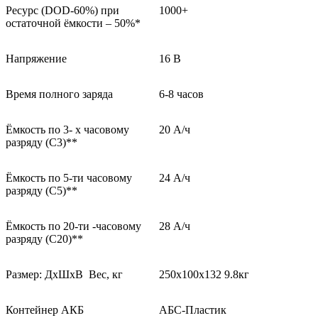
Ресурс (DOD-60%) при
1000+
остаточной ёмкости – 50%*
Напряжение
16 В
Время полного заряда
6-8 часов
Ёмкость по 3- х часовому
20 А/ч
разряду (С3)**
Ёмкость по 5-ти часовому
24 А/ч
разряду (С5)**
Ёмкость по 20-ти -часовому
28 А/ч
разряду (С20)**
Размер: ДхШхВ Вес, кг
250х100х132 9.8кг
Контейнер АКБ
АБС-Пластик