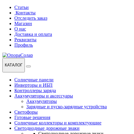
Перейти
Перейти
Статьи
к
к
Контакты
навигации
содержанию
Отследить заказ
Магазин
О нас
Доставка и оплата
Реквизиты
Профиль
КАТАЛОГ
Солнечные панели
Инверторы и ИБП
Контроллеры заряда
Аккумуляторы и аксессуары
Аккумуляторы
Зарядные и пуско-зарядные устройства
Светофоры
Готовые решения
Солнечные коллекторы и комплектующие
Светодиодные дорожные знаки
Светодиодные дорожные знаки