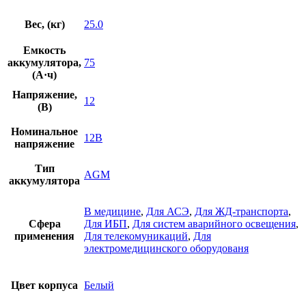
Вес, (кг)
25.0
Емкость
аккумулятора,
75
(А·ч)
Напряжение,
12
(В)
Номинальное
12В
напряжение
Тип
AGM
аккумулятора
В медицине
,
Для АСЭ
,
Для ЖД-транспорта
,
Сфера
Для ИБП
,
Для систем аварийного освещения
,
применения
Для телекомуникаций
,
Для
электромедицинского оборудованя
Цвет корпуса
Белый