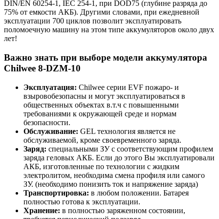
DIN/EN 60254-1, IEC 254-1, при DOD75 (глубине разряда до
75% от емкости АКБ). Другими словами, при ежедневной
эксплуатации 700 циклов позволит эксплуатировать
поломоечную машину на этом типе аккумуляторов около двух
лет!
Важно знать при выборе модели аккумулятора
Chilwee 8-DZM-10
Эксплуатация:
Chilwee серии EVF пожаро- и
взыровобезопасны и могут эксплуатироваться в
общественных объектах в.т.ч с повышенными
требованиями к окружающей среде и нормам
безопасности.
Обслуживание:
GEL технология является не
обслуживаемой, кроме своевременного заряда.
Заряд:
специальными ЗУ с соответствующим профилем
заряда геловых АКБ. Если до этого Вы эксплуатировали
АКБ, изготовленные по технологии с жидким
электролитом, необходима смена профиля или самого
ЗУ. (необходимо понизить ток и напряжение заряда)
Транспортировка:
в любом положении. Батарея
полностью готова к эксплуатации.
Хранение:
в полностью заряженном состоянии,