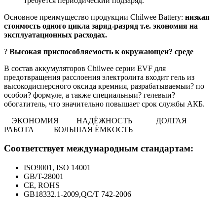
требуется периодический подзаряд.
Основное преимущество продукции Chilwee Battery:
низкая
стоимость одного цикла заряд-разряд т.е. экономия на
эксплуатационных расходах.
?
Высокая приспособляемость к окружающеи? среде
В состав аккумуляторов Chilwee серии EVF для
предотвращения расслоения электролита входит гель из
высокодисперсного оксида кремния, разрабатываемыи? по
особои? формуле, а также специальныи? гелевыи?
обогатитель, что значительно повышает срок службы АКБ.
ЭКОНОМИЯ
НАДЁЖНОСТЬ
ДОЛГАЯ
РАБОТА
БОЛЬШАЯ ЁМКОСТЬ
Соответствует международным стандартам:
ISO9001, ISO 14001
GB/T-28001
CE, ROHS
GB18332.1-2009,QC/T 742-2006