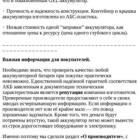
что и обыкновенный GEL-аккумулятор.
·
Прочность и надежность конструкции. Контейнер и крышка
аккумулятора изготовлена из АБС-пластика.
·
Низкая стоимость одной “заправки” аккумулятора, как
отношение цены к ресурсу (цена одного глубокого цикла).
_ _ _ _ _ _ _ _ _ _ _ _ _ _ _ _ _ _ _ _ _ _ _ _ _ _ _ _ _ _ _ _ _ _ _ _
_ _ _ _ _ _ _ _ _ _ _ _ _ _ _
Важная информация для покупателей.
Необходимо знать, что проверить качество любой
аккумуляторной батареи при покупке практически
невозможно. Единственной надёжной гарантией соответствия
АКБ заявленным в документации техническим
характеристикам является
репутация
компании-изготовителя.
Проверенные производители предоставляют о себе и своих
заводах исчерпывающую информацию. Если информации о
производителе нет или её крайне мало — это повод
хорошенько задуматься. Кроме того, что деньги будут
потрачены впустую, такой аккумулятор легко может вывести
из строя дорогостоящее оборудование и электронику.
Именно поэтому мы сделали раздел
«О производителе»
, с