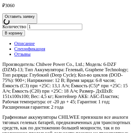
₽
3060
Оставить заявку
Количество
В корзину
Описание
Спецификация
Отзывы
Производитель: Chilwee Power Co., Ltd.; Модель: 6-DZF
(DZM)-13; Тип Аккумулятора: Гелевый, Graphene Technology;
Тип разряда: Глубокий (Deep Cycle); Кол-во циклов (DOD-
75%): 900+; Напряжение: 12 В; Время заряда: 6-8 часов;
Ёмкость (С3) при +25С: 13,1 А/ч; Ёмкость (С5)* при +25С: 15
А/ч; Ёмкость (С20) при +25С: 18 А/ч; Размер- ДхШхВ:
151х100х100; Вес: 4,5 кг; Контейнер АКБ: АБС-Пластик;
Рабочая температура: от -20 до + 45; Гарантия: 1 год;
Расширенная гарантия: 2 года
Графеновые аккумуляторы CHILWEE превзошли все аналоги
тяговых гелевых батарей, предназначенных для транспортных
средств, как по достижению большей мощности, так и по