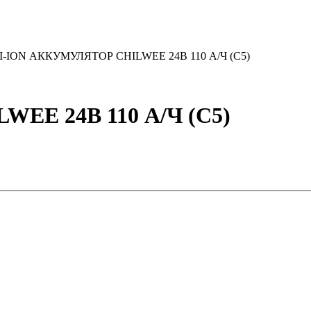
I-ION АККУМУЛЯТОР CHILWEE 24В 110 А/Ч (С5)
EE 24В 110 А/Ч (С5)