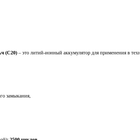
Ач (C20)
– это литий-ионный аккумулятор для применения в тех
ого замыкания,
ной):
2500 циклов
,