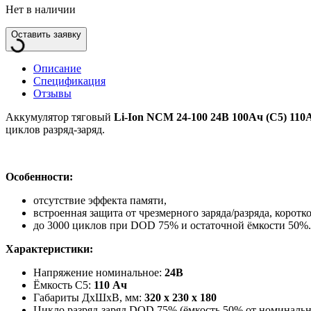
Нет в наличии
Оставить заявку
Описание
Спецификация
Отзывы
Аккумулятор тяговый
Li-Ion NCM 24-100 24В 100Ач (C5) 110
циклов разряд-заряд.
Особенности:
отсутствие эффекта памяти,
встроенная защита от чрезмерного заряда/разряда, коротк
до 3000 циклов при DOD 75% и остаточной ёмкости 50%.
Характеристики:
Напряжение номинальное:
24В
Ёмкость С5:
110 Ач
Габариты ДхШхВ, мм:
320 х 230 x 180
Цикло разряд-заряд DOD 75% (ёмкость 50% от номиналь