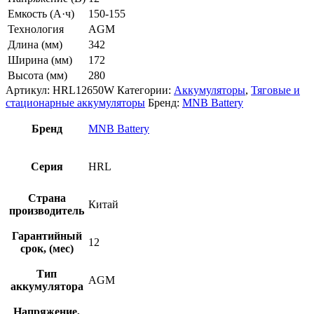
Емкость (А·ч)
150-155
Технология
AGM
Длина (мм)
342
Ширина (мм)
172
Высота (мм)
280
Артикул:
HRL12650W
Категории:
Аккумуляторы
,
Тяговые и
стационарные аккумуляторы
Бренд:
MNB Battery
Бренд
MNB Battery
Серия
HRL
Страна
Китай
производитель
Гарантийный
12
срок, (мес)
Тип
AGM
аккумулятора
Напряжение,