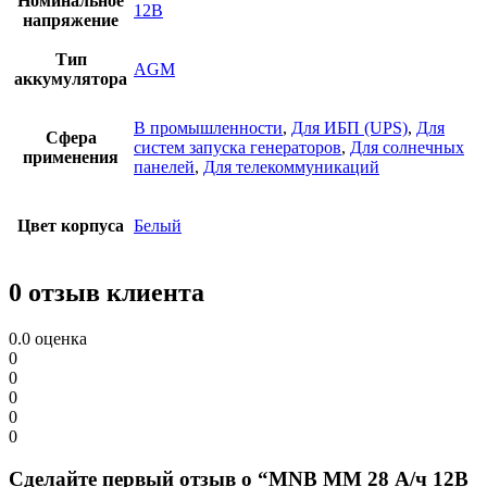
Номинальное
12В
напряжение
Тип
AGM
аккумулятора
В промышленности
,
Для ИБП (UPS)
,
Для
Сфера
систем запуcка генераторов
,
Для солнечных
применения
панелей
,
Для телекоммуникаций
Цвет корпуса
Белый
0 отзыв клиента
0.0
оценка
0
0
0
0
0
Сделайте первый отзыв о “MNB MM 28 А/ч 12В