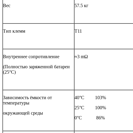
Вес
57.5 кг
Тип клемм
T11
Внутреннее сопротивление
≈3 mΩ
(Полностью заряженной батареи
(25°С)
Зависимость ёмкости от
40°С 103%
температуры
25°С 100%
окружающей среды
0°С 86%