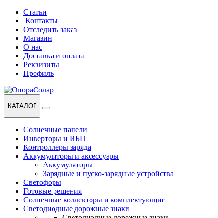
Перейти
Перейти
Статьи
к
к
Контакты
навигации
содержанию
Отследить заказ
Магазин
О нас
Доставка и оплата
Реквизиты
Профиль
КАТАЛОГ
Солнечные панели
Инверторы и ИБП
Контроллеры заряда
Аккумуляторы и аксессуары
Аккумуляторы
Зарядные и пуско-зарядные устройства
Светофоры
Готовые решения
Солнечные коллекторы и комплектующие
Светодиодные дорожные знаки
Светодиодные дорожные знаки