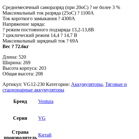
Среднемесячный саморазряд (при 20оС) ? не более 3 %
Максимальный ток разряда (25оС) ? 1100А
Ток короткого замыкания ? 4300А
Напряжение заряда:
? режим постоянного подзаряда 13,2-13,8В
? циклический режим 14,4 ? 14,7 В
Максимальный зарядный ток ? 69А
Вес ? 72.6кг
Длина: 520
Ширина: 269
Высота корпуса: 203
Общая высота: 208
Артикул:
VG12-230
Категории:
Аккумуляторы
,
Тяговые и
стационарные аккумуляторы
Бренд
Ventura
Серия
VG
Страна
Китай
производитель