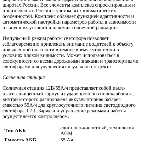
широтах России. Все элементы комплекса спроектированы и
произведены в России с учетом всех климатических
особенностей. Комплекс обладает функцией адаптивности и
автоматической настройки параметров работы в зависимости
от внешних условий и наличия солнечной радиации.
Импульсный режим работы светофора позволяет
заблаговременно привлекать внимание водителей к объекту
повышенной опасности в темное время суток и/или в
условиях плохой видимости. Может использоваться в
совокупности со всеми дорожными знаками и транспортными
светофорами для улучшения визуального эффекта.
Солнечная станция
Солнечная станция 12В/55А/ч представляет собой пыле-
влагозащищенный корпус из ударопрочного поликарбоната,
внутри которого расположена аккумуляторная батарея
емкостью 55А/ч для круглосуточного питания светодиодного
светофора Т.7.1. Зарядка и управление режимами работы
осуществляется контроллером.
свинцово-кислотный, технология
Тип АКБ
AGM
Емкость АКБ
55 Ач