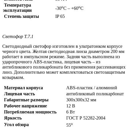
Температура
о
о
-30
С – +60
С
эксплуатации
Степень защиты
IP 65
Светофор Т.7.1
Светодиодный светофор изготовлен в ультратонком корпусе
черного цвета. Желтая светодиодная линза диаметром 200 мм
работает в импульсном режиме. Задняя часть выполнена из
ударопрочного ABS-пластика, лицевая часть – из
антибликового поликарбоната без применения рассеивающих
линз. Дополнительно может комплектоваться светозащитным
козырьком.
Материал корпуса
ABS-пластик / алюминий
Лицевая часть
антибликовый поликарбонат
Габаритные размеры
300х300х32 мм
Рабочее напряжение
12 В
Потребляемая мощность
6 Вт
Яркость
ГОСТ Р 52282-2004
о
Угол обзора
55