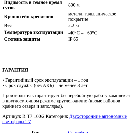
Видимость в темное время
800 м
суток
металл, гальваническое
Кронштейн крепления
покрытие
Вес
2.2 кг
о
о
Температура эксплуатации
-40
С – +60
С
Степень защиты
IP 65
ГАРАНТИЯ
• Гарантийный срок эксплуатации – 1 год
• Срок службы (без АКБ) – не менее 3 лет
Производитель гарантирует бесперебойную работу комплекса
в круглосуточном режиме круглогодично (кроме районов
крайнего севера и заполярья).
Артикул:
R-Т7-100/2
Категория:
Двухсторонние автономные
светофоры Т7
Тип
Светофор