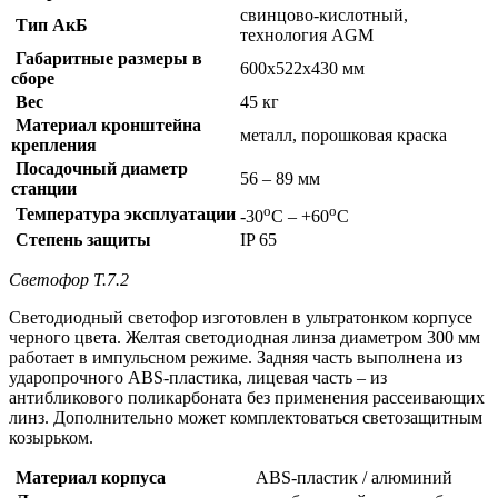
свинцово-кислотный,
Тип АкБ
технология AGM
Габаритные размеры в
600х522х430 мм
сборе
Вес
45 кг
Материал кронштейна
металл, порошковая краска
крепления
Посадочный диаметр
56 – 89 мм
станции
о
о
Температура эксплуатации
-30
С – +60
С
Степень защиты
IP 65
Светофор Т.7.2
Светодиодный светофор изготовлен в ультратонком корпусе
черного цвета. Желтая светодиодная линза диаметром 300 мм
работает в импульсном режиме. Задняя часть выполнена из
ударопрочного ABS-пластика, лицевая часть – из
антибликового поликарбоната без применения рассеивающих
линз. Дополнительно может комплектоваться светозащитным
козырьком.
Материал корпуса
ABS-пластик / алюминий