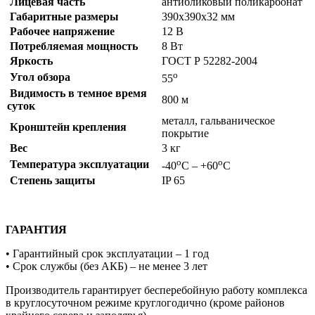
Лицевая часть
антибликовый поликарбонат
Габаритные размеры
390х390х32 мм
Рабочее напряжение
12 В
Потребляемая мощность
8 Вт
Яркость
ГОСТ Р 52282-2004
о
Угол обзора
55
Видимость в темное время
800 м
суток
металл, гальваническое
Кронштейн крепления
покрытие
Вес
3 кг
о
о
Температура эксплуатации
-40
С – +60
С
Степень защиты
IP 65
ГАРАНТИЯ
• Гарантийный срок эксплуатации – 1 год
• Срок службы (без АКБ) – не менее 3 лет
Производитель гарантирует бесперебойную работу комплекса
в круглосуточном режиме круглогодично (кроме районов