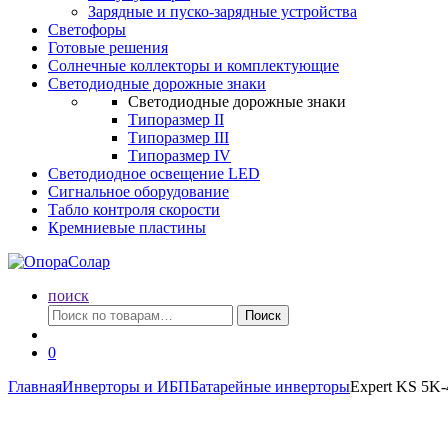
Зарядные и пуско-зарядные устройства
Светофоры
Готовые решения
Солнечные коллекторы и комплектующие
Светодиодные дорожные знаки
Светодиодные дорожные знаки
Типоразмер II
Типоразмер III
Типоразмер IV
Светодиодное освещение LED
Сигнальное оборудование
Табло контроля скорости
Кремниевые пластины
поиск
Искать:
Поиск
0
Главная
Инверторы и ИБП
Батарейные инверторы
Expert KS 5K