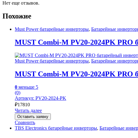
Нет еще отзывов.
Похожие
Must Power батарейные инверторы
,
Батарейные инвертор
MUST Combi-М PV20-2024PK PRO б
Must Power батарейные инверторы
,
Батарейные инвертор
MUST Combi-М PV20-2024PK PRO б
0
меньше 5
(0)
Артикул: PV20-2024-PK
₽
17810
Читать далее
Оставить заявку
Сравнить
TBS Electronics батарейные инверторы
,
Батарейные инве