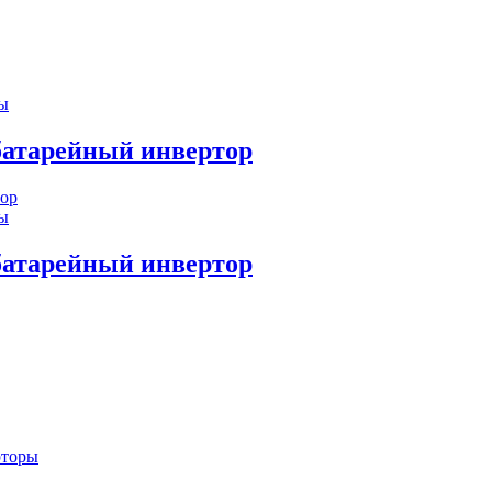
ы
атарейный инвертор
ы
атарейный инвертор
рторы