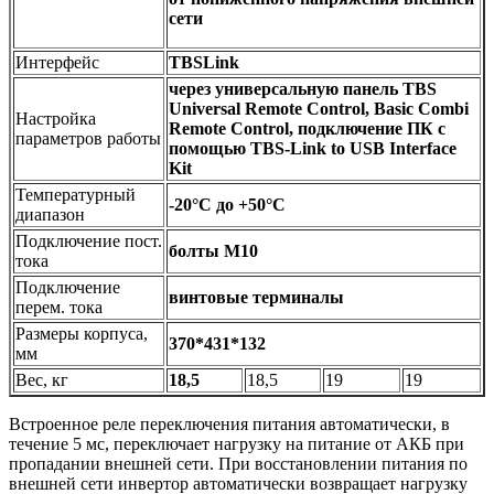
сети
Интерфейс
TBSLink
через универсальную панель TBS
Universal Remote Control, Basic Combi
Настройка
Remote Control, подключение ПК с
параметров работы
помощью TBS-Link to USB Interface
Kit
Температурный
-20°C до +50°C
диапазон
Подключение пост.
болты М10
тока
Подключение
винтовые терминалы
перем. тока
Размеры корпуса,
370*431*132
мм
Вес, кг
18,5
18,5
19
19
Встроенное реле переключения питания автоматически, в
течение 5 мс, переключает нагрузку на питание от АКБ при
пропадании внешней сети. При восстановлении питания по
внешней сети инвертор автоматически возвращает нагрузку