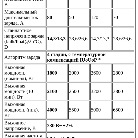
В
Максимальный
длительный ток
80
50
120
70
заряда, А
Стандартное
напряжение заряда
14,3/13,3
28,6/26,6
14,3/13,3
28,6/26,6
(bulk/float@25°C),
D
4 стадии, с температурной
Алгоритм заряда
компенсацией IUoUoP *
Выходная
мощность
1800
2000
2600
2800
(номинал), Вт
Выходная
мощность (10
2100
2500
3200
3800
мин), Вт
Выходная
мощность (пик),
4000
5500
5000
6500
Вт
Выходное
230 В~ ±2%
напряжение, В
Выходная частота,