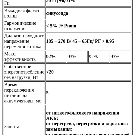
50 Гц ±0,05%
Гц
Выходная форма
синусоида
волны
Гармонические
< 5% @ Pnom
искажения
Диапазон входного
напряжение
185 – 270 В/ 45 – 65Гц/ PF > 0.95
переменного тока
Макс.
92%
93%
92%
93%
эффективность
Собственное
энергопотребление
<20
без нагрузки, Вт
Время
переключения
5
питания на
аккумуляторы, мс
от низкого/высокого напряжения
АКБ;
от перегрева, перегрузки и короткого
Защита
замыкания;
от пониженного напряжения внешней